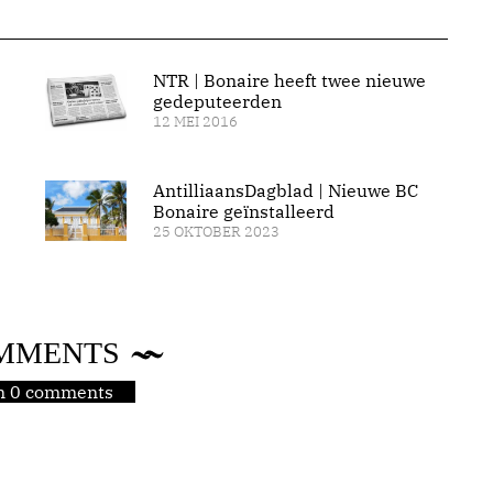
NTR | Bonaire heeft twee nieuwe
gedeputeerden
12 MEI 2016
AntilliaansDagblad | Nieuwe BC
Bonaire geïnstalleerd
25 OKTOBER 2023
MMENTS
jn 0 comments