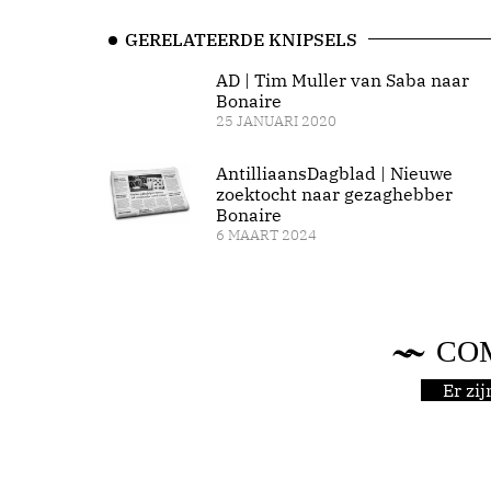
GERELATEERDE KNIPSELS
AD | Tim Muller van Saba naar
Bonaire
25 JANUARI 2020
AntilliaansDagblad | Nieuwe
zoektocht naar gezaghebber
Bonaire
6 MAART 2024
CO
Er zi