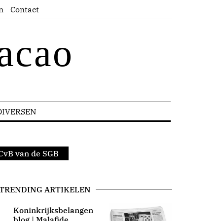
n
Contact
acao
DIVERSEN
 CvB van de SGB
TRENDING ARTIKELEN
Koninkrijksbelangen
blog | Malafide