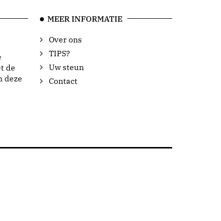
MEER INFORMATIE
Over ons
TIPS?
e
Uw steun
t de
n deze
Contact