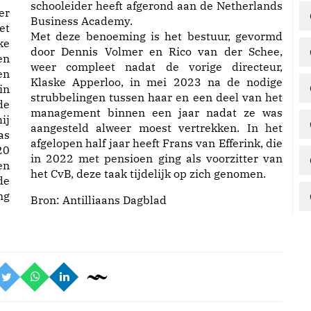
schooleider heeft afgerond aan de Netherlands
er
Business Academy.
et
Met deze benoeming is het bestuur, gevormd
ke
door Dennis Volmer en Rico van der Schee,
en
weer compleet nadat de vorige directeur,
en
Klaske Apperloo, in mei 2023 na de nodige
in
strubbelingen tussen haar en een deel van het
de
management binnen een jaar nadat ze was
ij
aangesteld alweer moest vertrekken. In het
as
afgelopen half jaar heeft Frans van Efferink, die
20
in 2022 met pensioen ging als voorzitter van
en
het CvB, deze taak tijdelijk op zich genomen.
de
ng
Bron:
Antilliaans Dagblad