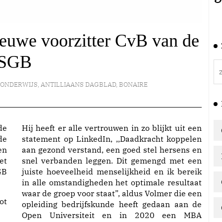
ieuwe voorzitter CvB van de
SGB
ONDERWIJS
,
ANTILLIAANS DAGBLAD
,
BONAIRE
de
Hij heeft er alle vertrouwen in zo blijkt uit een
de
statement op LinkedIn, ,,Daadkracht koppelen
en
aan gezond verstand, een goed stel hersens en
et
snel verbanden leggen. Dit gemengd met een
GB
juiste hoeveelheid menselijkheid en ik bereik
in alle omstandigheden het optimale resultaat
waar de groep voor staat”, aldus Volmer die een
ot
opleiding bedrijfskunde heeft gedaan aan de
Open Universiteit en in 2020 een MBA