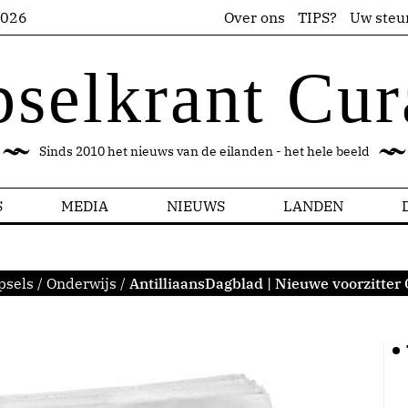
2026
Over ons
TIPS?
Uw steu
pselkrant Cur
Sinds 2010 het nieuws van de eilanden - het hele beeld
S
MEDIA
NIEUWS
LANDEN
psels
/
Onderwijs
/
AntilliaansDagblad | Nieuwe voorzitter