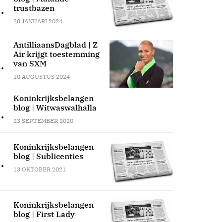
.
trustbazen
28 JANUARI 2024
AntilliaansDagblad | Z
Air krijgt toestemming
.
van SXM
10 AUGUSTUS 2024
Koninkrijksbelangen
blog | Witwaswalhalla
.
23 SEPTEMBER 2020
Koninkrijksbelangen
blog | Sublicenties
.
13 OKTOBER 2021
Koninkrijksbelangen
blog | First Lady
.