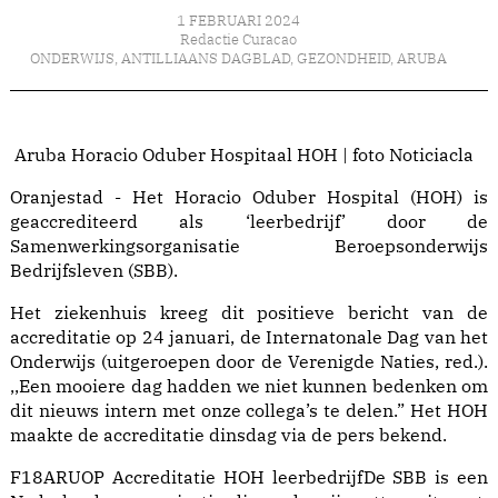
1 FEBRUARI 2024
Redactie Curacao
ONDERWIJS
,
ANTILLIAANS DAGBLAD
,
GEZONDHEID
,
ARUBA
Aruba Horacio Oduber Hospitaal HOH | foto Noticiacla
Oranjestad - Het Horacio Oduber Hospital (HOH) is
geaccrediteerd als ‘leerbedrijf’ door de
Samenwerkingsorganisatie Beroepsonderwijs
Bedrijfsleven (SBB).
Het ziekenhuis kreeg dit positieve bericht van de
accreditatie op 24 januari, de Internatonale Dag van het
Onderwijs (uitgeroepen door de Verenigde Naties, red.).
,,Een mooiere dag hadden we niet kunnen bedenken om
dit nieuws intern met onze collega’s te delen.” Het HOH
maakte de accreditatie dinsdag via de pers bekend.
F18ARUOP Accreditatie HOH leerbedrijfDe SBB is een