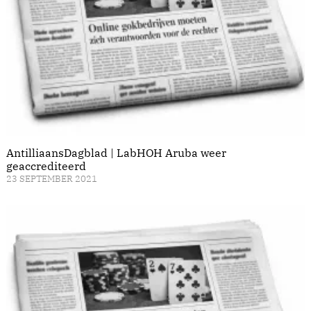
AntilliaansDagblad | LabHOH Aruba weer
geaccrediteerd
23 SEPTEMBER 2021