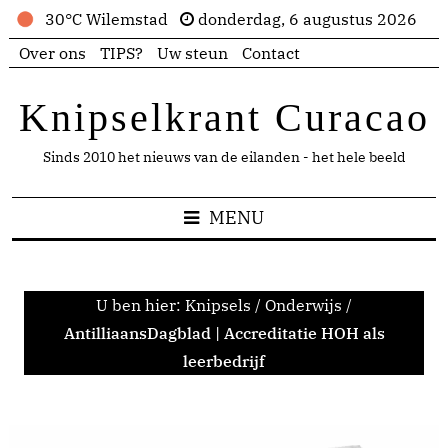
30°C Wilemstad
donderdag, 6 augustus 2026
Over ons
TIPS?
Uw steun
Contact
Knipselkrant Curacao
Sinds 2010 het nieuws van de eilanden - het hele beeld
MENU
U ben hier:
Knipsels
/
Onderwijs
/
AntilliaansDagblad | Accreditatie HOH als
leerbedrijf