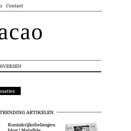
n
Contact
acao
DIVERSEN
onaties
TRENDING ARTIKELEN
Koninkrijksbelangen
blog | Malafide