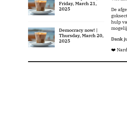
Friday, March 21,
2025
De afge
goksect
hulp va
mogeli
Democracy now! |
Thursday, March 20,
Dank ju
2025
❤️ Nar