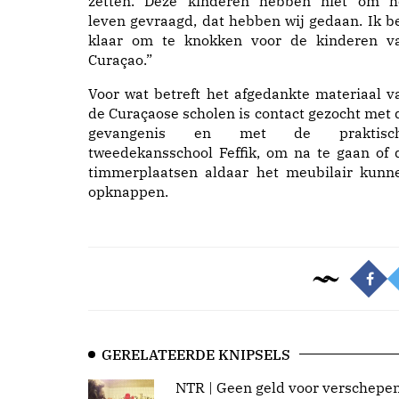
zetten. Deze kinderen hebben niet om h
leven gevraagd, dat hebben wij gedaan. Ik b
klaar om te knokken voor de kinderen v
Curaçao.”
Voor wat betreft het afgedankte materiaal v
de Curaçaose scholen is contact gezocht met 
gevangenis en met de praktisc
tweedekansschool Feffik, om na te gaan of 
timmerplaatsen aldaar het meubilair kunn
opknappen.
GERELATEERDE KNIPSELS
NTR | Geen geld voor verschepe