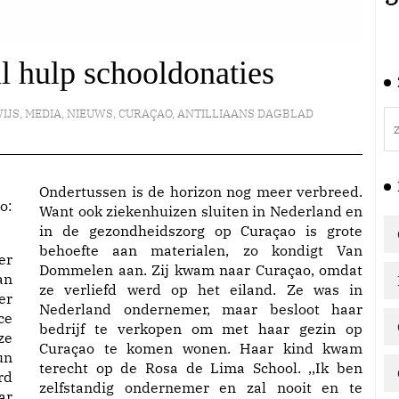
l hulp schooldonaties
IJS
,
MEDIA
,
NIEUWS
,
CURAÇAO
,
ANTILLIAANS DAGBLAD
Ondertussen is de horizon nog meer verbreed.
o:
Want ook ziekenhuizen sluiten in Nederland en
in de gezondheidszorg op Curaçao is grote
behoefte aan materialen, zo kondigt Van
er
Dommelen aan. Zij kwam naar Curaçao, omdat
an
ze verliefd werd op het eiland. Ze was in
er
Nederland ondernemer, maar besloot haar
ce
bedrijf te verkopen om met haar gezin op
ze
Curaçao te komen wonen. Haar kind kwam
un
terecht op de Rosa de Lima School. ,,Ik ben
rd
zelfstandig ondernemer en zal nooit en te
ar