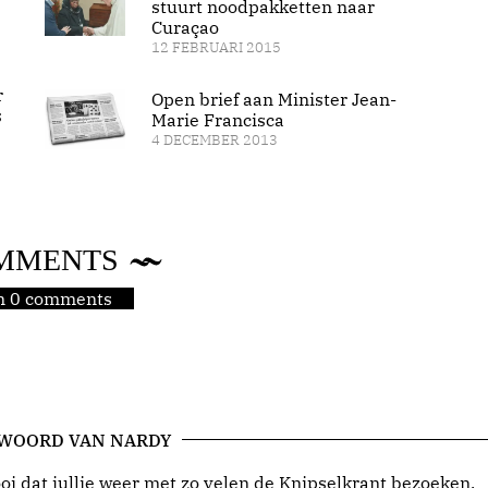
stuurt noodpakketten naar
Curaçao
12 FEBRUARI 2015
r
Open brief aan Minister Jean-
s
Marie Francisca
4 DECEMBER 2013
MMENTS
jn 0 comments
 WOORD VAN NARDY
i dat jullie weer met zo velen de Knipselkrant bezoeken.