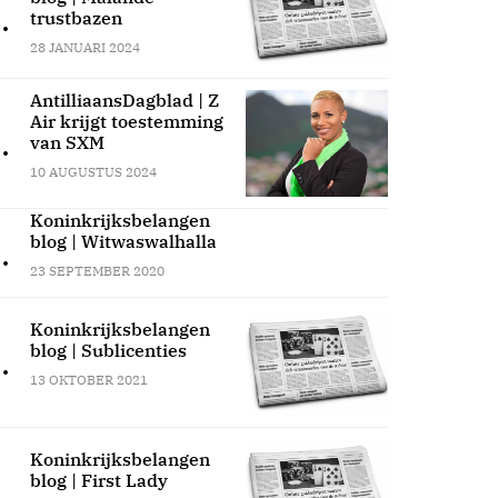
.
trustbazen
28 JANUARI 2024
AntilliaansDagblad | Z
Air krijgt toestemming
.
van SXM
10 AUGUSTUS 2024
Koninkrijksbelangen
blog | Witwaswalhalla
.
23 SEPTEMBER 2020
Koninkrijksbelangen
blog | Sublicenties
.
13 OKTOBER 2021
Koninkrijksbelangen
blog | First Lady
.