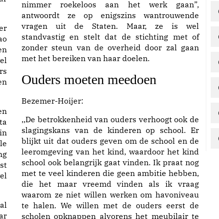
nimmer roekeloos aan het werk gaan”,
antwoordt ze op enigszins wantrouwende
vragen uit de Staten. Maar, ze is wel
er
standvastig en stelt dat de stichting met of
ao
zonder steun van de overheid door zal gaan
en
met het bereiken van haar doelen.
el
rs
Ouders moeten meedoen
en
Bezemer-Hoijer:
en
,,De betrokkenheid van ouders verhoogt ook de
ta
slagingskans van de kinderen op school. Er
in
blijkt uit dat ouders geven om de school en de
le
leeromgeving van het kind, waardoor het kind
ng
school ook belangrijk gaat vinden. Ik praat nog
st
met te veel kinderen die geen ambitie hebben,
el
die het maar vreemd vinden als ik vraag
waarom ze niet willen werken om havoniveau
al
te halen. We willen met de ouders eerst de
ar
scholen opknappen alvorens het meubilair te