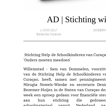
AD | Stichting wi
1 JUNI 2017
ONDERW
Redactie Curacao
Stichting Help de Schoolkinderen van Curaça
'Ouders moeten meedoen'
Willemstad - Sam van Dommelen, voorzitt
van de Stichting Help de Schoolkinderen v
Curaçao, heeft, samen met penningmeest
Mirugia Nowels-Wieske en secretaris Deni
Bezemer-Hoijer, in de Staten van Curaçao de
week een oproep gedaan voor financiële ste
aan hun stichting die gedonee
schoolmateriaal vanuit Nederland na