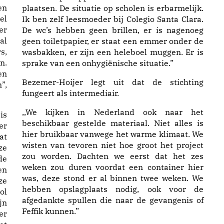
en
plaatsen. De situatie op scholen is erbarmelijk.
el
Ik ben zelf leesmoeder bij Colegio Santa Clara.
er
De wc’s hebben geen brillen, er is nagenoeg
al
geen toiletpapier, er staat een emmer onder de
s,
wasbakken, er zijn een heleboel muggen. Er is
n.
sprake van een onhygiënische situatie.”
en
Bezemer-Hoijer legt uit dat de stichting
”,
fungeert als intermediair.
,,We kijken in Nederland ook naar het
is
beschikbaar gestelde materiaal. Niet alles is
er
hier bruikbaar vanwege het warme klimaat. We
at
wisten van tevoren niet hoe groot het project
ze
zou worden. Dachten we eerst dat het zes
de
weken zou duren voordat een container hier
en
was, deze stond er al binnen twee weken. We
ze
hebben opslagplaats nodig, ook voor de
ol
afgedankte spullen die naar de gevangenis of
jn
Feffik kunnen.”
er