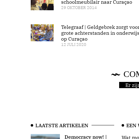
schoolmeubilair naar Curaçao
29 OKTOBER 2014
Telegraaf | Geldgebrek zorgt voo
grote achterstanden in onderwij
op Curaçao
12 JULI 2020
CO
Er zi
LAATSTE ARTIKELEN
EEN
Democracy now! |
Wat moo