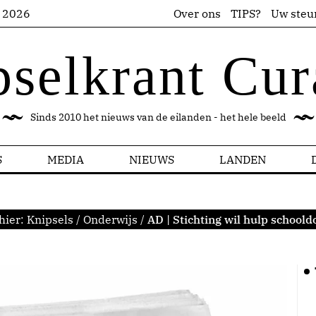
s 2026
Over ons
TIPS?
Uw steu
pselkrant Cur
Sinds 2010 het nieuws van de eilanden - het hele beeld
S
MEDIA
NIEUWS
LANDEN
hier:
Knipsels
/
Onderwijs
/
AD | Stichting wil hulp schoold