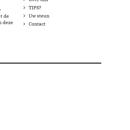
TIPS?
e
Uw steun
t de
n deze
Contact