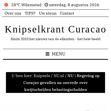
28°C Wilemstad
zaterdag, 8 augustus 2026
Over ons
TIPS?
Uw steun
Contact
Knipselkrant Curacao
Sinds 2010 het nieuws van de eilanden - het hele beeld
MENU
U ben hier:
Knipsels
/
NU.nl
/
NU | Regering op
Curaçao gevallen na onvrede over
kwijtschelden belastingschulden