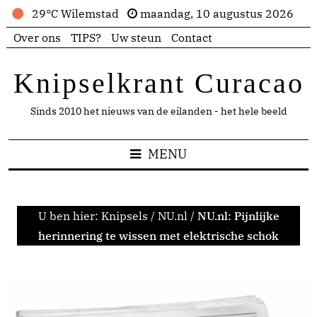
29°C Wilemstad
maandag, 10 augustus 2026
Over ons
TIPS?
Uw steun
Contact
Knipselkrant Curacao
Sinds 2010 het nieuws van de eilanden - het hele beeld
MENU
U ben hier:
Knipsels
/
NU.nl
/
NU.nl: Pijnlijke
herinnering te wissen met elektrische schok