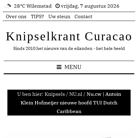
28°C Wilemstad
vrijdag, 7 augustus 2026
Over ons
TIPS?
Uw steun
Contact
Knipselkrant Curacao
Sinds 2010 het nieuws van de eilanden - het hele beeld
MENU
U ben hier:
Knipsels
/
NU.nl
/
Nu.cw | Antoin
Klein Hofmeijer nieuwe hoofd TUI Dutch
Caribbean