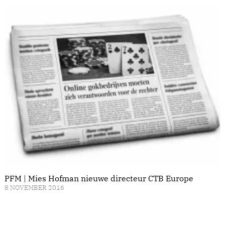
PFM | Mies Hofman nieuwe directeur CTB Europe
8 NOVEMBER 2016