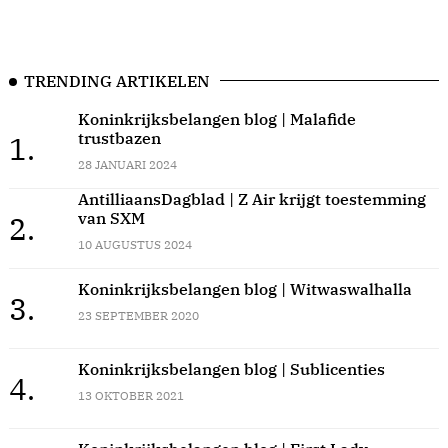
TRENDING ARTIKELEN
Koninkrijksbelangen blog | Malafide
trustbazen
1.
28 JANUARI 2024
AntilliaansDagblad | Z Air krijgt toestemming
van SXM
2.
10 AUGUSTUS 2024
Koninkrijksbelangen blog | Witwaswalhalla
3.
23 SEPTEMBER 2020
Koninkrijksbelangen blog | Sublicenties
4.
13 OKTOBER 2021