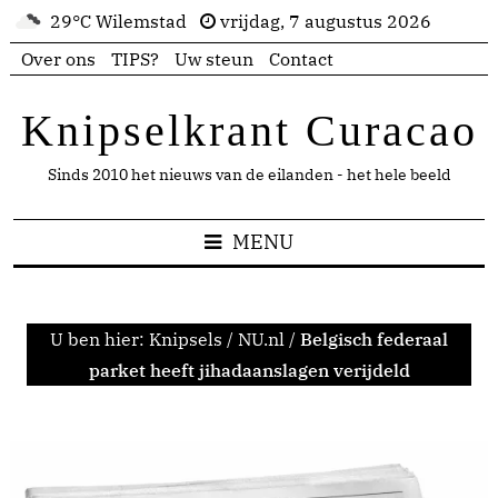
29°C Wilemstad
vrijdag, 7 augustus 2026
Over ons
TIPS?
Uw steun
Contact
Knipselkrant Curacao
Sinds 2010 het nieuws van de eilanden - het hele beeld
MENU
U ben hier:
Knipsels
/
NU.nl
/
Belgisch federaal
parket heeft jihadaanslagen verijdeld