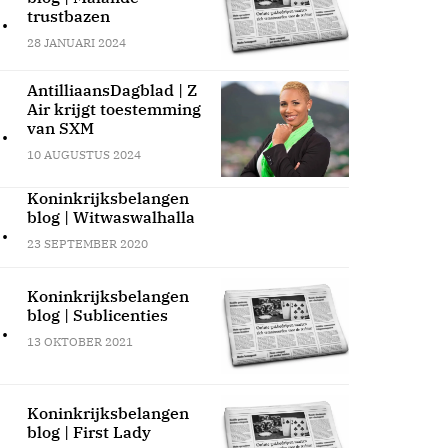
.
trustbazen
28 JANUARI 2024
AntilliaansDagblad | Z
Air krijgt toestemming
.
van SXM
10 AUGUSTUS 2024
Koninkrijksbelangen
blog | Witwaswalhalla
.
23 SEPTEMBER 2020
Koninkrijksbelangen
blog | Sublicenties
.
13 OKTOBER 2021
Koninkrijksbelangen
blog | First Lady
.