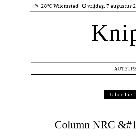
28°C Wilemstad
vrijdag, 7 augustus 
Kni
AUTEUR
U ben hier
Column NRC &#12