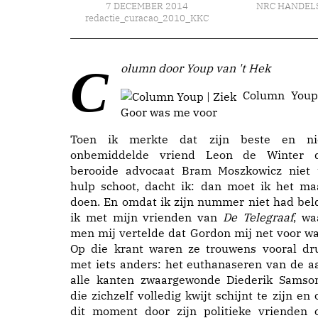
7 DECEMBER 2014
NRC HANDEL
redactie_curacao_2010_KKC
Column door Youp van 't Hek
Column Youp
Goor was me voor
Toen ik merkte dat zijn beste en ni
onbemiddelde vriend Leon de Winter 
berooide advocaat Bram Moszkowicz niet 
hulp schoot, dacht ik: dan moet ik het ma
doen. En omdat ik zijn nummer niet had bel
ik met mijn vrienden van
De Telegraaf
, wa
men mij vertelde dat Gordon mij net voor wa
Op die krant waren ze trouwens vooral dr
met iets anders: het euthanaseren van de a
alle kanten zwaargewonde Diederik Samso
die zichzelf volledig kwijt schijnt te zijn en 
dit moment door zijn politieke vrienden 