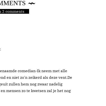
MMENTS
jn 2 comments
.
ogenaamde comedian-Ik neem met alle
end en niet zo'n zeikerd als deze vent.De
geuit zullen hem nog zwaar nadelig
jn en mensen zo te kwetsen zal je het nog