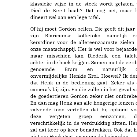
klassieke wijze in de steek wordt gelaten. 
Died de Kerst haalt? Dat nog net, maar h
dineert wel aan een lege tafel.
Of hij moet Gordon bellen. Die geeft dit jaar 
zijn Blaricumse koffietoko namelijk e
kerstdiner voor de allereenzaamste zielen 
onze maatschappij. Het is wel voor bejaarde
maar misschien kan Diederik een tafelt
achter in de hoek krijgen. Samen met de eerd
genoemde Bram en natuurlijk 
onvermijdelijke Henkie Krol. Hoewel? Ik de
dat Henk in de bediening gaat. Zeker als 
camera’s bij zijn. En die zullen in het geval v
de goedertieren Gordon zeker niet ontbreke
En dan mag Henk aan alle hongerige lenzen 
zalvende toon vertellen dat hij opkomt vo
deze vergeten groep eenzamen, d
verschrikkelijk in de verdrukking zitten. He
zal dat keer op keer benadrukken. Ook dat h
niet om Henk gaat, maar om de bejaarden.