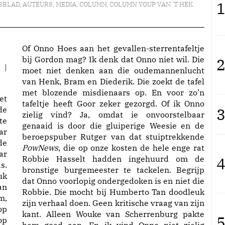
1
SBLAD
,
AUTEURS
,
MEDIA
,
COLUMN
,
COLUMN YOUP VAN 'T HEK
Of Onno Hoes aan het gevallen-sterrentafeltje
bij Gordon mag? Ik denk dat Onno niet wil. Die
2
 |
moet niet denken aan die oudemannenlucht
van Henk, Bram en Diederik. Die zoekt de tafel
met blozende misdienaars op. En voor zo’n
et
tafeltje heeft Goor zeker gezorgd. Of ik Onno
3
de
zielig vind? Ja, omdat ie onvoorstelbaar
te
genaaid is door die gluiperige Weesie en de
ar
beroepspuber Rutger van dat stuiptrekkende
de
PowNews
, die op onze kosten de hele enge rat
ar
Robbie Hasselt hadden ingehuurd om de
4
s.
bronstige burgemeester te tackelen. Begrijp
uk
dat Onno voorlopig ondergedoken is en niet die
an
Robbie. Die mocht bij Humberto Tan doodleuk
m,
zijn verhaal doen. Geen kritische vraag van zijn
op
kant. Alleen Wouke van Scherrenburg pakte
5
op