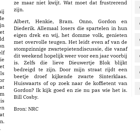
ze maar niet kwijt. Wat moet dat frustrerend
zijn.
ij
de
Albert, Henkie, Bram. Onno, Gordon en
jn
Diederik. Allemaal losers die spartelen in hun
et
eigen drek en wij, het domme volk, genieten
ld
met overvolle teugen. Het leidt even af van de
on
stompzinnige zwartepietendiscussie, die vanaf
lf
dit weekend hopelijk weer voor een jaar voorbij
ie
is. Zelfs die lieve Dieuwertje Blok blijkt
et
bedreigd te zijn. Door mijn straat rijdt een
ls
beetje droef kijkende zwarte Sinterklaas.
or
Huiswaarts of op zoek naar de koffietent van
at
Gordon? Ik kijk goed en zie nu pas wie het is.
am
Bill Cosby.
is
en
Bron:
NRC
at
n.
.