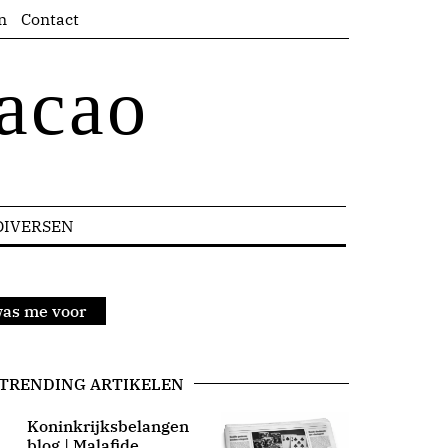
n
Contact
acao
DIVERSEN
as me voor
TRENDING ARTIKELEN
Koninkrijksbelangen
blog | Malafide