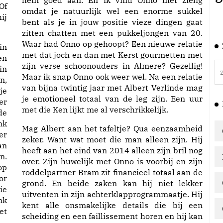
hem goed aan. En ik vind Onno niet zielig
Of
omdat je natuurlijk wel een enorme sukkel
ij
bent als je in jouw positie vieze dingen gaat
zitten chatten met een pukkeljongen van 20.
Waar had Onno op gehoopt? Een nieuwe relatie
in
met dat joch en dan met Kerst gourmetten met
en
zijn verse schoonouders in Almere? Gezellig!
in
Maar ik snap Onno ook weer wel. Na een relatie
n,
van bijna twintig jaar met Albert Verlinde mag
je
je emotioneel totaal van de leg zijn. Een uur
er
met die Ken lijkt me al verschrikkelijk.
de
nk
Mag Albert aan het tafeltje? Qua eenzaamheid
er
zeker. Want wat moet die man alleen zijn. Hij
an
heeft aan het eind van 2014 alleen zijn bril nog
n.
over. Zijn huwelijk met Onno is voorbij en zijn
op
roddelpartner Bram zit financieel totaal aan de
or
grond. En beide zaken kan hij niet lekker
ie
uitventen in zijn achterklapprogrammaatje. Hij
nk
kent alle onsmakelijke details die bij een
et
scheiding en een faillissement horen en hij kan