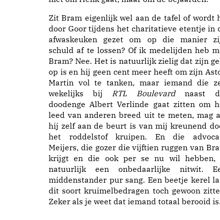
Zit Bram eigenlijk wel aan de tafel of wordt h
door Goor tijdens het charitatieve etentje in 
afwaskeuken gezet om op die manier zi
schuld af te lossen? Of ik medelijden heb m
Bram? Nee. Het is natuurlijk zielig dat zijn ge
op is en hij geen cent meer heeft om zijn Ast
Martin vol te tanken, maar iemand die ze
wekelijks bij
RTL Boulevard
naast d
doodenge Albert Verlinde gaat zitten om h
leed van anderen breed uit te meten, mag a
hij zelf aan de beurt is van mij kreunend do
het roddelstof kruipen. En die advoca
Meijers, die gozer die vijftien ruggen van Br
krijgt en die ook per se nu wil hebben, 
natuurlijk een onbedaarlijke nitwit. E
middenstander pur sang. Een beetje kerel la
dit soort kruimelbedragen toch gewoon zitte
Zeker als je weet dat iemand totaal berooid is