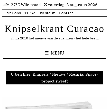
27°C Wilemstad
zaterdag, 8 augustus 2026
Over ons
TIPS?
Uw steun
Contact
Knipselkrant Curacao
Sinds 2010 het nieuws van de eilanden - het hele beeld
MENU
U ben hier:
Knipsels
/
Nieuws
/
Rosaria: Space-
project zweeft