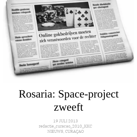
Rosaria: Space-project
zweeft
19 JULI 2013
redactie_curacao_2010_KKC
NIEUWS
,
CURAÇAO