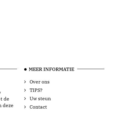
MEER INFORMATIE
Over ons
TIPS?
e
Uw steun
t de
n deze
Contact