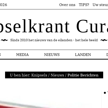
2026
Over ons
TIPS?
Uw steu
pselkrant Cur
Sinds 2010 het nieuws van de eilanden - het hele beeld
S
MEDIA
NIEUWS
LANDEN
U ben hier:
Knipsels
/
Nieuws
/
Politie Berichten