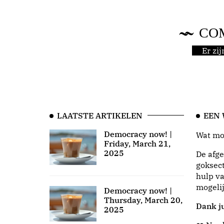
CO
Er zi
LAATSTE ARTIKELEN
EEN
Democracy now! |
Wat moo
Friday, March 21,
2025
De afge
goksect
hulp va
mogeli
Democracy now! |
Thursday, March 20,
Dank ju
2025