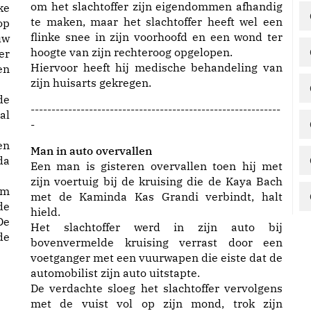
om het slachtoffer zijn eigendommen afhandig
ke
te maken, maar het slachtoffer heeft wel een
op
flinke snee in zijn voorhoofd en een wond ter
uw
hoogte van zijn rechteroog opgelopen.
er
Hiervoor heeft hij medische behandeling van
en
zijn huisarts gekregen.
de
------------------------------------------------------------
al
-
en
Man in auto overvallen
da
Een man is gisteren overvallen toen hij met
zijn voertuig bij de kruising die de Kaya Bach
om
met de Kaminda Kas Grandi verbindt, halt
de
hield.
De
Het slachtoffer werd in zijn auto bij
de
bovenvermelde kruising verrast door een
voetganger met een vuurwapen die eiste dat de
automobilist zijn auto uitstapte.
De verdachte sloeg het slachtoffer vervolgens
met de vuist vol op zijn mond, trok zijn