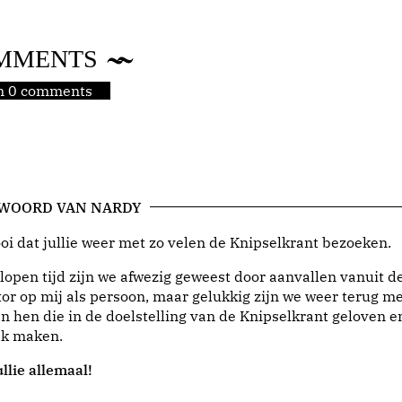
MMENTS
jn 0 comments
 WOORD VAN NARDY
i dat jullie weer met zo velen de Knipselkrant bezoeken.
lopen tijd zijn we afwezig geweest door aanvallen vanuit d
or op mij als persoon, maar gelukkig zijn we weer terug me
n hen die in de doelstelling van de Knipselkrant geloven e
jk maken.
llie allemaal!