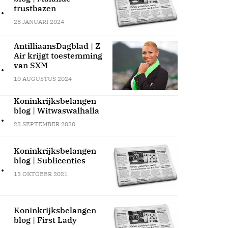
.
trustbazen
28 JANUARI 2024
AntilliaansDagblad | Z
Air krijgt toestemming
.
van SXM
10 AUGUSTUS 2024
Koninkrijksbelangen
blog | Witwaswalhalla
.
23 SEPTEMBER 2020
Koninkrijksbelangen
blog | Sublicenties
.
13 OKTOBER 2021
Koninkrijksbelangen
blog | First Lady
.