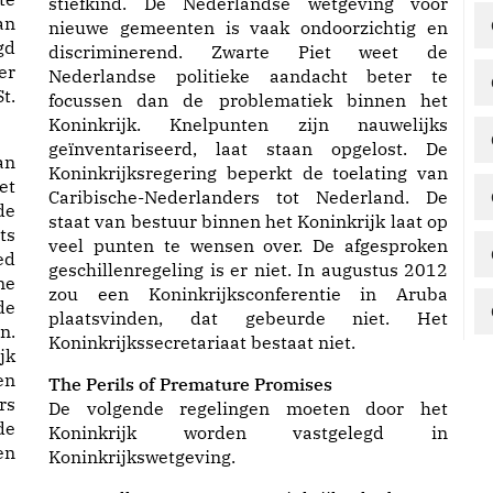
stiefkind. De Nederlandse wetgeving voor
an
nieuwe gemeenten is vaak ondoorzichtig en
gd
discriminerend. Zwarte Piet weet de
er
Nederlandse politieke aandacht beter te
t.
focussen dan de problematiek binnen het
Koninkrijk. Knelpunten zijn nauwelijks
geïnventariseerd, laat staan opgelost. De
an
Koninkrijksregering beperkt de toelating van
et
Caribische-Nederlanders tot Nederland. De
de
staat van bestuur binnen het Koninkrijk laat op
ts
veel punten te wensen over. De afgesproken
ed
geschillenregeling is er niet. In augustus 2012
ne
zou een Koninkrijksconferentie in Aruba
de
plaatsvinden, dat gebeurde niet. Het
n.
Koninkrijkssecretariaat bestaat niet.
jk
en
The Perils of Premature Promises
rs
De volgende regelingen moeten door het
de
Koninkrijk worden vastgelegd in
en
Koninkrijkswetgeving.