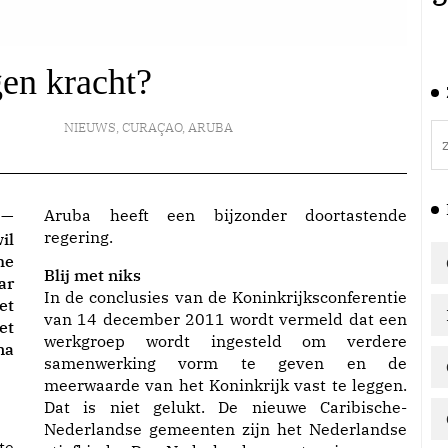
en kracht?
NIEUWS
,
CURAÇAO
,
ARUBA
—
Aruba heeft een bijzonder doortastende
regering.
il
he
Blij met niks
ar
In de conclusies van de Koninkrijksconferentie
et
van 14 december 2011 wordt vermeld dat een
et
werkgroep wordt ingesteld om verdere
na
samenwerking vorm te geven en de
meerwaarde van het Koninkrijk vast te leggen.
Dat is niet gelukt. De nieuwe Caribische-
Nederlandse gemeenten zijn het Nederlandse
te