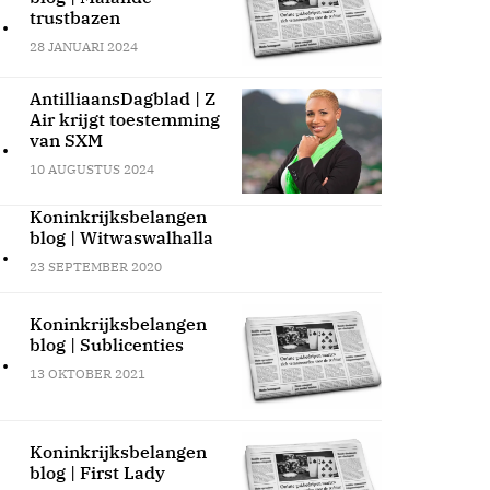
.
trustbazen
28 JANUARI 2024
AntilliaansDagblad | Z
Air krijgt toestemming
.
van SXM
10 AUGUSTUS 2024
Koninkrijksbelangen
blog | Witwaswalhalla
.
23 SEPTEMBER 2020
Koninkrijksbelangen
blog | Sublicenties
.
13 OKTOBER 2021
Koninkrijksbelangen
blog | First Lady
.