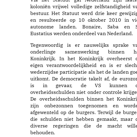
koloniën vrijwel volledige zelfstandigheid v
bestuur. Het Statuut werd drie keer gewijzi
en resulteerde op 10 oktober 2010 in vi
autonome landen. Bonaire, Saba en S
Eustatius werden onderdeel van Nederland.
Tegenwoordig is er nauwelijks sprake v
onderlinge samenwerking binnen h
Koninkrijk. In het Koninkrijk overheerst 
eigen verantwoordelijkheid en is er slech
wederzijdse participatie als het de landen go
uitkomt. De democratie takelt af, de eurozo
is in gevaar, de VS kunnen 
overheidsschulden niet onder controle krijge
De overheidsschulden binnen het Koninkri
zijn onbezonnen toegenomen en word
afgewenteld op de burgers. Terwijl de burge
die schulden niet hebben gemaakt, maar 
diverse regeringen die de macht will
behouden.