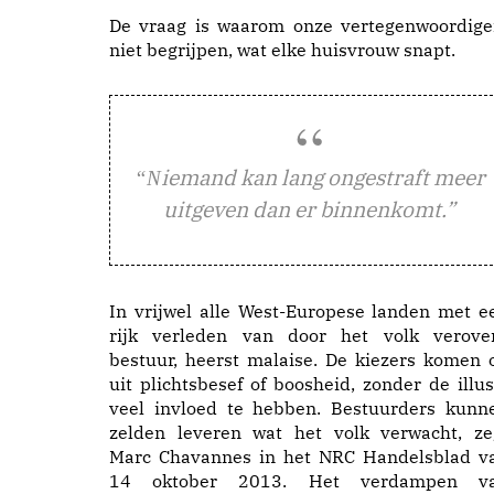
De vraag is waarom onze vertegenwoordige
niet begrijpen, wat elke huisvrouw snapt.
iemand kan lang ongestraft meer
“N
uitgeven dan er binnenkomt.”
In vrijwel alle West-Europese landen met e
rijk verleden van door het volk verove
bestuur, heerst malaise. De kiezers komen 
uit plichtsbesef of boosheid, zonder de illus
veel invloed te hebben. Bestuurders kunn
zelden leveren wat het volk verwacht, ze
Marc Chavannes in het NRC Handelsblad v
14 oktober 2013. Het verdampen v