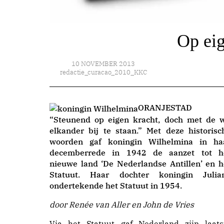
Op eig
10 NOVEMBER 2013
redactie_curacao_2010_KKC
ORANJESTAD 
“Steunend op eigen kracht, doch met de w
elkander bij te staan.” Met deze historisc
woorden gaf koningin Wilhelmina in ha
decemberrede in 1942 de aanzet tot h
nieuwe land ‘De Nederlandse Antillen’ en h
Statuut. Haar dochter koningin Julia
ondertekende het Statuut in 1954.
door Renée van Aller en John de Vries
Via het Statuut gaf Nederland zijn laats