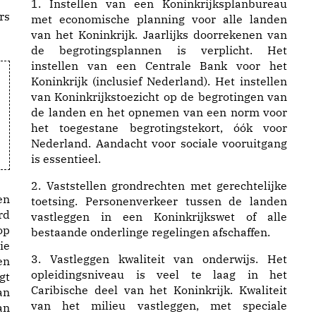
1. Instellen van een Koninkrijksplanbureau
rs
met economische planning voor alle landen
van het Koninkrijk. Jaarlijks doorrekenen van
de begrotingsplannen is verplicht. Het
instellen van een Centrale Bank voor het
Koninkrijk (inclusief Nederland). Het instellen
van Koninkrijkstoezicht op de begrotingen van
de landen en het opnemen van een norm voor
het toegestane begrotingstekort, óók voor
Nederland. Aandacht voor sociale vooruitgang
is essentieel.
2. Vaststellen grondrechten met gerechtelijke
en
toetsing. Personenverkeer tussen de landen
rd
vastleggen in een Koninkrijkswet of alle
op
bestaande onderlinge regelingen afschaffen.
ie
3. Vastleggen kwaliteit van onderwijs. Het
en
opleidingsniveau is veel te laag in het
gt
Caribische deel van het Koninkrijk. Kwaliteit
an
van het milieu vastleggen, met speciale
an