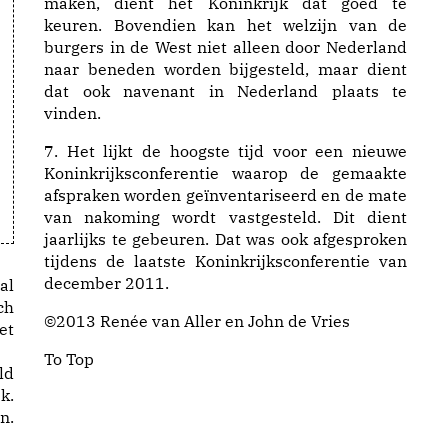
maken, dient het Koninkrijk dat goed te
keuren. Bovendien kan het welzijn van de
burgers in de West niet alleen door Nederland
naar beneden worden bijgesteld, maar dient
dat ook navenant in Nederland plaats te
vinden.
7. Het lijkt de hoogste tijd voor een nieuwe
Koninkrijksconferentie waarop de gemaakte
afspraken worden geïnventariseerd en de mate
van nakoming wordt vastgesteld. Dit dient
jaarlijks te gebeuren. Dat was ook afgesproken
tijdens de laatste Koninkrijksconferentie van
december 2011.
al
ch
©2013 Renée van Aller en John de Vries
et
To Top
ld
k.
n.