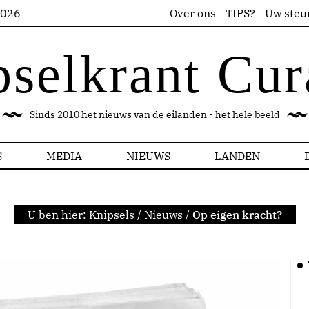
2026
Over ons
TIPS?
Uw steu
pselkrant Cur
Sinds 2010 het nieuws van de eilanden - het hele beeld
S
MEDIA
NIEUWS
LANDEN
U ben hier:
Knipsels
/
Nieuws
/
Op eigen kracht?