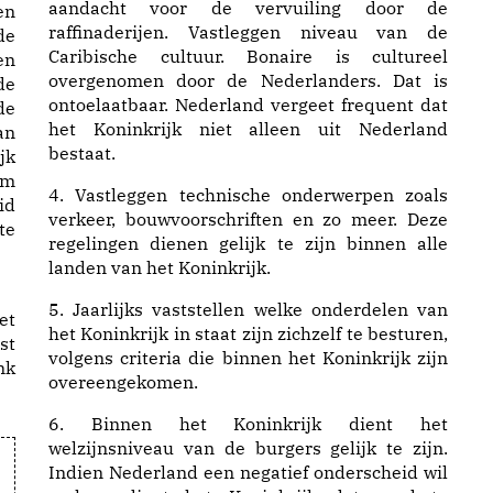
aandacht voor de vervuiling door de
en
raffinaderijen. Vastleggen niveau van de
de
Caribische cultuur. Bonaire is cultureel
en
overgenomen door de Nederlanders. Dat is
de
ontoelaatbaar. Nederland vergeet frequent dat
de
het Koninkrijk niet alleen uit Nederland
an
bestaat.
jk
om
4. Vastleggen technische onderwerpen zoals
id
verkeer, bouwvoorschriften en zo meer. Deze
te
regelingen dienen gelijk te zijn binnen alle
landen van het Koninkrijk.
5. Jaarlijks vaststellen welke onderdelen van
et
het Koninkrijk in staat zijn zichzelf te besturen,
st
volgens criteria die binnen het Koninkrijk zijn
nk
overeengekomen.
6. Binnen het Koninkrijk dient het
welzijnsniveau van de burgers gelijk te zijn.
Indien Nederland een negatief onderscheid wil