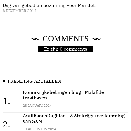
Dag van gebed en bezinning voor Mandela
8 DECEMBER 2013
COMMENTS
Er zijn 0 comments
TRENDING ARTIKELEN
Koninkrijksbelangen blog | Malafide
trustbazen
1.
28 JANUARI 2024
AntilliaansDagblad | Z Air krijgt toestemming
van SXM
2.
10 AUGUSTUS 2024