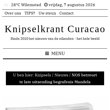
28°C Wilemstad
vrijdag, 7 augustus 2026
Over ons
TIPS?
Uw steun
Contact
Knipselkrant Curacao
Sinds 2010 het nieuws van de eilanden - het hele beeld
MENU
U ben hier:
Knipsels
/
Nieuws
/
NOS betreurt
te late uitzending begrafenis Mandela