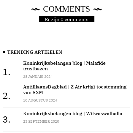
COMMENTS
Er zijn 0 comments
TRENDING ARTIKELEN
Koninkrijksbelangen blog | Malafide
trustbazen
1.
28 JANUARI 2024
AntilliaansDagblad | Z Air krijgt toestemming
van SXM
2.
10 AUGUSTUS 2024
Koninkrijksbelangen blog | Witwaswalhalla
3.
23 SEPTEMBER 2020