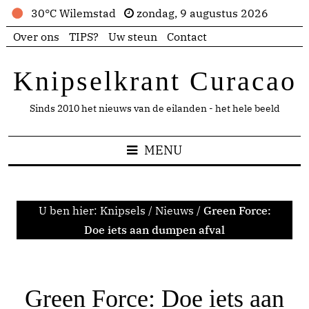
30°C Wilemstad
zondag, 9 augustus 2026
Over ons
TIPS?
Uw steun
Contact
Knipselkrant Curacao
Sinds 2010 het nieuws van de eilanden - het hele beeld
MENU
U ben hier:
Knipsels
/
Nieuws
/
Green Force:
Doe iets aan dumpen afval
Green Force: Doe iets aan