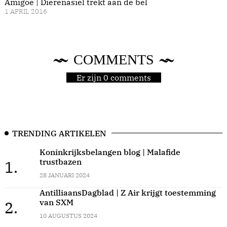
Amigoe | Dierenasiel trekt aan de bel
1 APRIL 2016
COMMENTS
Er zijn 0 comments
TRENDING ARTIKELEN
Koninkrijksbelangen blog | Malafide
trustbazen
1.
28 JANUARI 2024
AntilliaansDagblad | Z Air krijgt toestemming
van SXM
2.
10 AUGUSTUS 2024