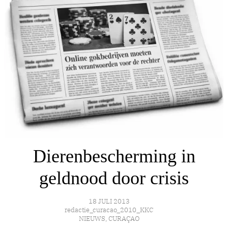
Dierenbescherming in
geldnood door crisis
18 JULI 2013
redactie_curacao_2010_KKC
NIEUWS
,
CURAÇAO