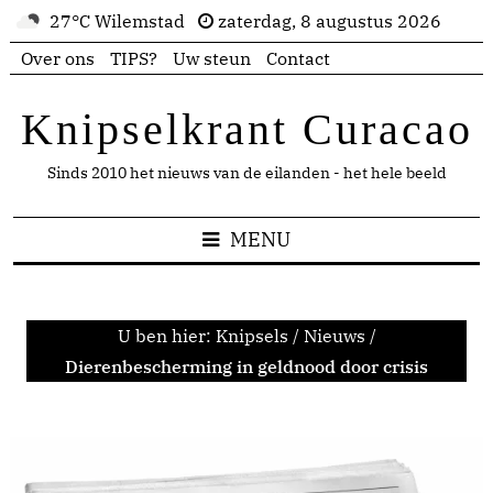
27°C Wilemstad
zaterdag, 8 augustus 2026
Over ons
TIPS?
Uw steun
Contact
Knipselkrant Curacao
Sinds 2010 het nieuws van de eilanden - het hele beeld
MENU
U ben hier:
Knipsels
/
Nieuws
/
Dierenbescherming in geldnood door crisis