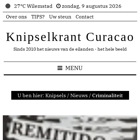
27°C Wilemstad
zondag, 9 augustus 2026
Over ons
TIPS?
Uw steun
Contact
Knipselkrant Curacao
Sinds 2010 het nieuws van de eilanden - het hele beeld
MENU
U ben hier:
Knipsels
/
Nieuws
/
Criminaliteit