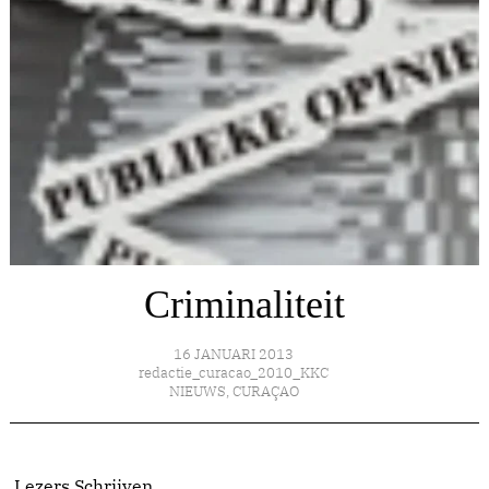
Criminaliteit
16 JANUARI 2013
redactie_curacao_2010_KKC
NIEUWS
,
CURAÇAO
Lezers Schrijven