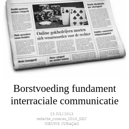
Borstvoeding fundament
interraciale communicatie
23 JULI 2013
redactie_curacao_2010_KKC
NIEUWS
,
CURAÇAO