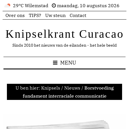
29°C Wilemstad
maandag, 10 augustus 2026
Over ons
TIPS?
Uw steun
Contact
Knipselkrant Curacao
Sinds 2010 het nieuws van de eilanden - het hele beeld
MENU
U ben hier:
Knipsels
/
Nieuws
/
Borstvoeding
fundament interraciale communicatie