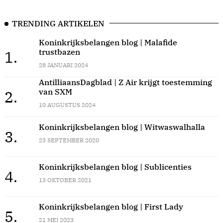
TRENDING ARTIKELEN
Koninkrijksbelangen blog | Malafide
trustbazen
1.
28 JANUARI 2024
AntilliaansDagblad | Z Air krijgt toestemming
van SXM
2.
10 AUGUSTUS 2024
Koninkrijksbelangen blog | Witwaswalhalla
3.
23 SEPTEMBER 2020
Koninkrijksbelangen blog | Sublicenties
4.
13 OKTOBER 2021
Koninkrijksbelangen blog | First Lady
5.
21 MEI 2023