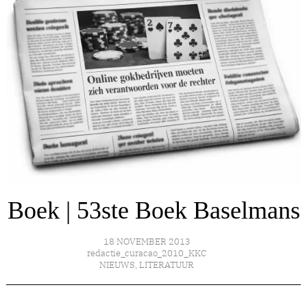
Boek | 53ste Boek Baselmans
18 NOVEMBER 2013
redactie_curacao_2010_KKC
NIEUWS
,
LITERATUUR