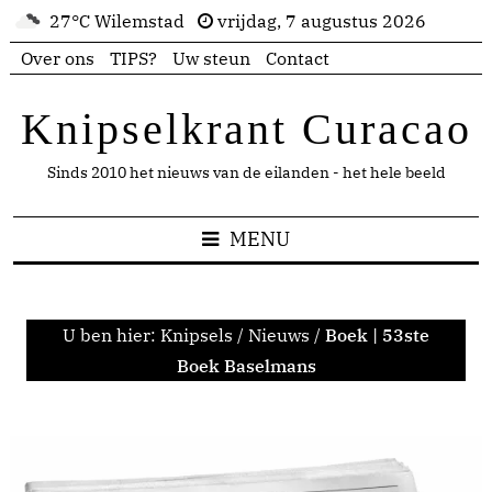
27°C Wilemstad
vrijdag, 7 augustus 2026
Over ons
TIPS?
Uw steun
Contact
Knipselkrant Curacao
Sinds 2010 het nieuws van de eilanden - het hele beeld
MENU
U ben hier:
Knipsels
/
Nieuws
/
Boek | 53ste
Boek Baselmans