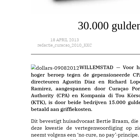
30.000 gulden
18 APRIL 2013
redactie_curacao_2010_KKC
WILLEMSTAD — Voor h
hoger beroep tegen de gepensioneerde CP
directeuren Agustin Diaz en Richard Lop
Ramirez, aangespannen door Curaçao Por
Authority (CPA) en Kompania di Tou Kòrs
(KTK), is door beide bedrijven 15.000 guld
betaald aan griffiekosten.
Dit bevestigt huisadvocaat Bertie Braam, die 
deze kwestie de vertegenwoordiging op zi
neemt volgens een ‘no cure, no pay’-principe.