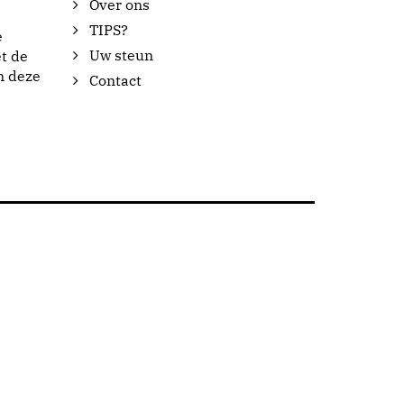
Over ons
TIPS?
e
Uw steun
t de
n deze
Contact