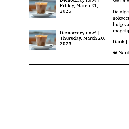
Democracy now! |
Wat moo
Friday, March 21,
2025
De afge
goksect
hulp va
mogeli
Democracy now! |
Thursday, March 20,
Dank ju
2025
❤️ Nar