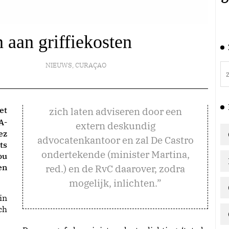
 aan griffiekosten
NIEUWS
,
CURAÇAO
et
zich laten adviseren door een
A-
extern deskundig
ez
advocatenkantoor en zal De Castro
ts
ondertekende (minister Martina,
ou
en
red.) en de RvC daarover, zodra
mogelijk, inlichten.”
in
ch