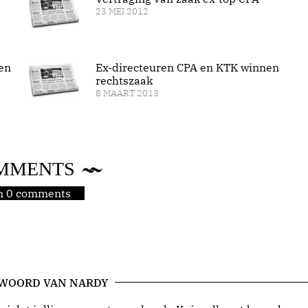
23 MEI 2012
en
Ex-directeuren CPA en KTK winnen
rechtszaak
8 MAART 2013
MMENTS
jn 0 comments
 WOORD VAN NARDY