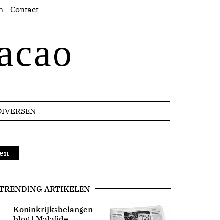
n
Contact
acao
DIVERSEN
ten
TRENDING ARTIKELEN
Koninkrijksbelangen
blog | Malafide