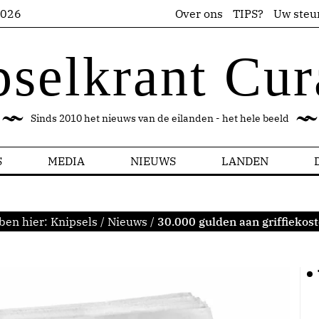
2026
Over ons
TIPS?
Uw steu
pselkrant Cur
Sinds 2010 het nieuws van de eilanden - het hele beeld
S
MEDIA
NIEUWS
LANDEN
ben hier:
Knipsels
/
Nieuws
/
30.000 gulden aan griffiekos