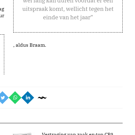
wel lang kan duren voordat er een
uitspraak komt, wellicht tegen het
ag
ur
einde van het jaar”
, aldus Braam.
Vertraging van zaak ex-top CPA