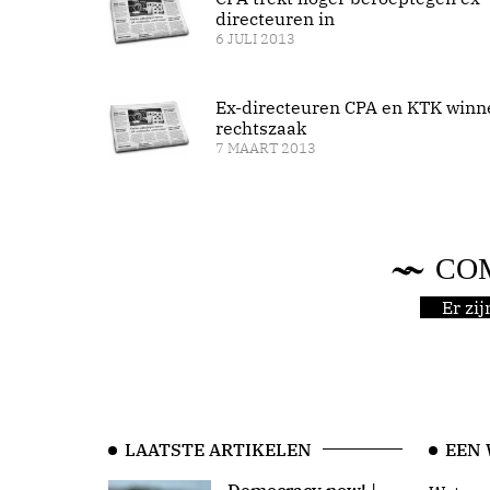
directeuren in
6 JULI 2013
Ex-directeuren CPA en KTK winn
rechtszaak
7 MAART 2013
CO
Er zi
LAATSTE ARTIKELEN
EEN