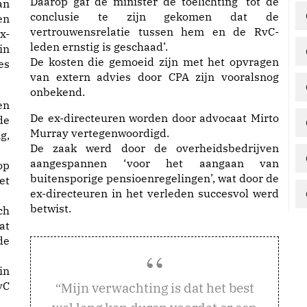
Daarop gaf de minister de toelichting ‘tot de
an
conclusie te zijn gekomen dat de
en
vertrouwensrelatie tussen hem en de RvC-
x-
leden ernstig is geschaad’.
in
De kosten die gemoeid zijn met het opvragen
es
van extern advies door CPA zijn vooralsnog
onbekend.
en
De ex-directeuren worden door advocaat Mirto
de
Murray vertegenwoordigd.
g,
De zaak werd door de overheidsbedrijven
aangespannen ‘voor het aangaan van
op
buitensporige pensioenregelingen’, wat door de
et
ex-directeuren in het verleden succesvol werd
betwist.
ch
at
de
in
vC
ijn verwachting is dat het best
“M