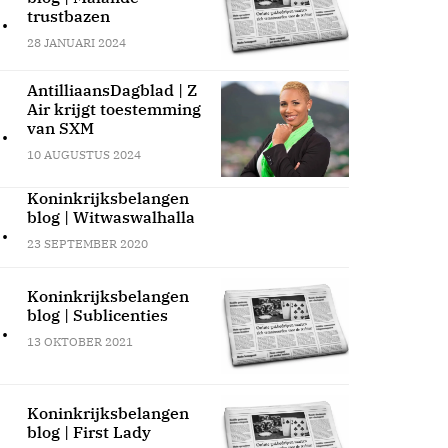
.
trustbazen
28 JANUARI 2024
AntilliaansDagblad | Z
Air krijgt toestemming
.
van SXM
10 AUGUSTUS 2024
Koninkrijksbelangen
blog | Witwaswalhalla
.
23 SEPTEMBER 2020
Koninkrijksbelangen
blog | Sublicenties
.
13 OKTOBER 2021
Koninkrijksbelangen
blog | First Lady
.