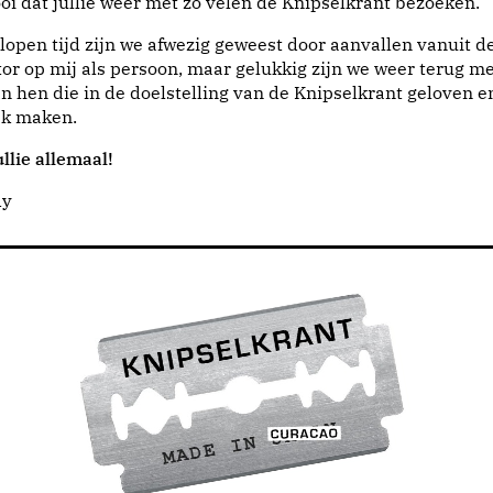
i dat jullie weer met zo velen de Knipselkrant bezoeken.
lopen tijd zijn we afwezig geweest door aanvallen vanuit d
or op mij als persoon, maar gelukkig zijn we weer terug me
n hen die in de doelstelling van de Knipselkrant geloven e
jk maken.
llie allemaal!
dy