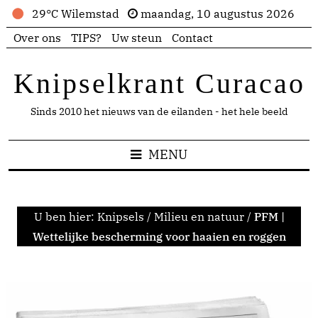
29°C Wilemstad
maandag, 10 augustus 2026
Over ons
TIPS?
Uw steun
Contact
Knipselkrant Curacao
Sinds 2010 het nieuws van de eilanden - het hele beeld
MENU
U ben hier:
Knipsels
/
Milieu en natuur
/
PFM |
Wettelijke bescherming voor haaien en roggen