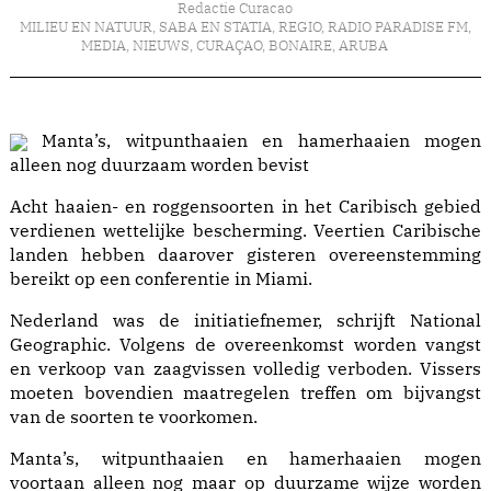
Redactie Curacao
MILIEU EN NATUUR
,
SABA EN STATIA
,
REGIO
,
RADIO PARADISE FM
,
MEDIA
,
NIEUWS
,
CURAÇAO
,
BONAIRE
,
ARUBA
Manta’s, witpunthaaien en hamerhaaien mogen
alleen nog duurzaam worden bevist
Acht haaien- en roggensoorten in het Caribisch gebied
verdienen wettelijke bescherming. Veertien Caribische
landen hebben daarover gisteren overeenstemming
bereikt op een conferentie in Miami.
Nederland was de initiatiefnemer, schrijft National
Geographic. Volgens de overeenkomst worden vangst
en verkoop van zaagvissen volledig verboden. Vissers
moeten bovendien maatregelen treffen om bijvangst
van de soorten te voorkomen.
Manta’s, witpunthaaien en hamerhaaien mogen
voortaan alleen nog maar op duurzame wijze worden