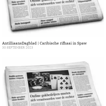
AntilliaansDagblad | Caribische rifhaai in Spaw
30 SEPTEMBER 2023