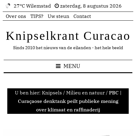
27°C Wilemstad
zaterdag, 8 augustus 2026
Over ons
TIPS?
Uw steun
Contact
Knipselkrant Curacao
Sinds 2010 het nieuws van de eilanden - het hele beeld
MENU
U ben hier:
Knipsels
/
Milieu en natuur
/
PBC |
Curaçaose denktank peilt publieke mening
over klimaat en raffinaderij