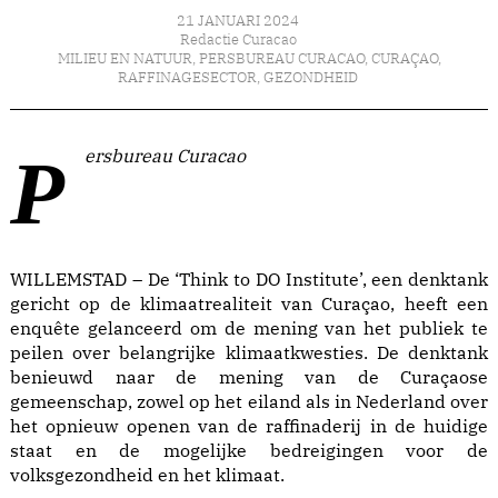
21 JANUARI 2024
Redactie Curacao
MILIEU EN NATUUR
,
PERSBUREAU CURACAO
,
CURAÇAO
,
RAFFINAGESECTOR
,
GEZONDHEID
Persbureau Curacao
WILLEMSTAD – De ‘Think to DO Institute’, een denktank
gericht op de klimaatrealiteit van Curaçao, heeft een
enquête gelanceerd om de mening van het publiek te
peilen over belangrijke klimaatkwesties. De denktank
benieuwd naar de mening van de Curaçaose
gemeenschap, zowel op het eiland als in Nederland over
het opnieuw openen van de raffinaderij in de huidige
staat en de mogelijke bedreigingen voor de
volksgezondheid en het klimaat.