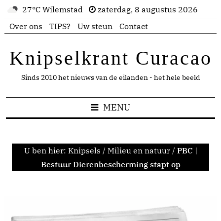
27°C Wilemstad
zaterdag, 8 augustus 2026
Over ons
TIPS?
Uw steun
Contact
Knipselkrant Curacao
Sinds 2010 het nieuws van de eilanden - het hele beeld
MENU
U ben hier:
Knipsels
/
Milieu en natuur
/
PBC |
Bestuur Dierenbescherming stapt op