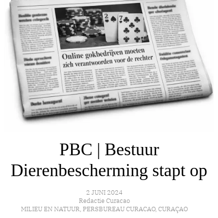
PBC | Bestuur
Dierenbescherming stapt op
2 JUNI 2024
Redactie Curacao
MILIEU EN NATUUR
,
PERSBUREAU CURACAO
,
CURAÇAO