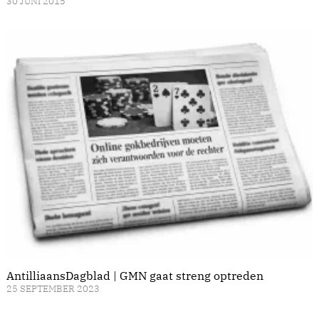
30 JUNI 2015
AntilliaansDagblad | GMN gaat streng optreden
25 SEPTEMBER 2023