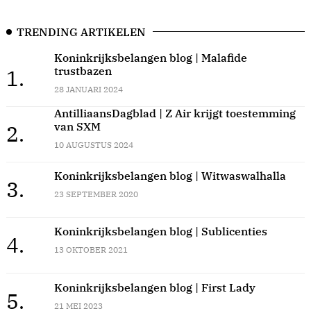
TRENDING ARTIKELEN
Koninkrijksbelangen blog | Malafide
trustbazen
1.
28 JANUARI 2024
AntilliaansDagblad | Z Air krijgt toestemming
van SXM
2.
10 AUGUSTUS 2024
Koninkrijksbelangen blog | Witwaswalhalla
3.
23 SEPTEMBER 2020
Koninkrijksbelangen blog | Sublicenties
4.
13 OKTOBER 2021
Koninkrijksbelangen blog | First Lady
5.
21 MEI 2023