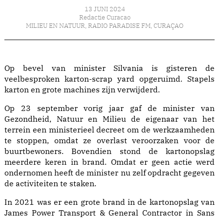
13 JUNI 2024
Redactie Curacao
MILIEU EN NATUUR
,
RADIO PARADISE FM
,
CURAÇAO
Op bevel van minister Silvania is gisteren de
veelbesproken karton-scrap yard opgeruimd. Stapels
karton en grote machines zijn verwijderd.
Op 23 september vorig jaar gaf de minister van
Gezondheid, Natuur en Milieu de eigenaar van het
terrein een ministerieel decreet om de werkzaamheden
te stoppen, omdat ze overlast veroorzaken voor de
buurtbewoners. Bovendien stond de kartonopslag
meerdere keren in brand. Omdat er geen actie werd
ondernomen heeft de minister nu zelf opdracht gegeven
de activiteiten te staken.
In 2021 was er een grote brand in de kartonopslag van
James Power Transport & General Contractor in Sans