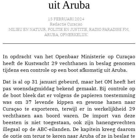
uit Aruba
15 FEBRUARI 2024
Redactie Curacao
MILIEU EN NATUUR
,
POLITIE EN JUSTITIE
,
RADIO PARADISE FM
,
ARUBA
,
OPMERKELIJK
In opdracht van het Openbaar Ministerie op Curaçao
heeft de Kustwacht 29 vechthanen in beslag genomen
tijdens een controle op een boot afkomstig uit Aruba.
Dat is al op 31 januari gebeurd, maar het OM heeft het
pas woensdagmiddag bekend gemaakt. Bij controle op
de boot bleek dat er volgens de papieren toestemming
was om 37 levende kippen en gewone hanen naar
Curaçao te exporteren, terwijl er in werkelijkheid 29
vechthanen aan boord waren. De import van deze
beesten is niet toegestaan, ook zijn hanengevechten
illegaal op de ABC-eilanden. De kapitein kreeg daarom
de optie om terug te keren naar Aruba of ze in beslag te