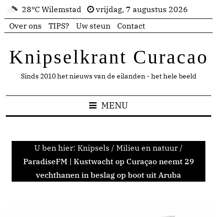
28°C Wilemstad
vrijdag, 7 augustus 2026
Over ons
TIPS?
Uw steun
Contact
Knipselkrant Curacao
Sinds 2010 het nieuws van de eilanden - het hele beeld
MENU
U ben hier:
Knipsels
/
Milieu en natuur
/
ParadiseFM | Kustwacht op Curaçao neemt 29
vechthanen in beslag op boot uit Aruba