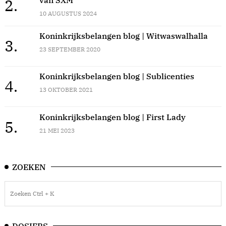
van SXM
2.
10 AUGUSTUS 2024
Koninkrijksbelangen blog | Witwaswalhalla
3.
23 SEPTEMBER 2020
Koninkrijksbelangen blog | Sublicenties
4.
13 OKTOBER 2021
Koninkrijksbelangen blog | First Lady
5.
21 MEI 2023
ZOEKEN
DOSIERS