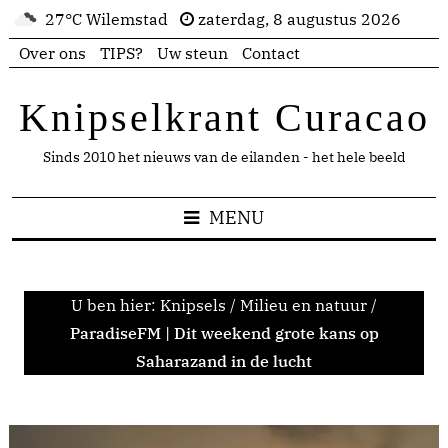
27°C Wilemstad
zaterdag, 8 augustus 2026
Over ons
TIPS?
Uw steun
Contact
Knipselkrant Curacao
Sinds 2010 het nieuws van de eilanden - het hele beeld
MENU
U ben hier:
Knipsels
/
Milieu en natuur
/
ParadiseFM | Dit weekend grote kans op
Saharazand in de lucht