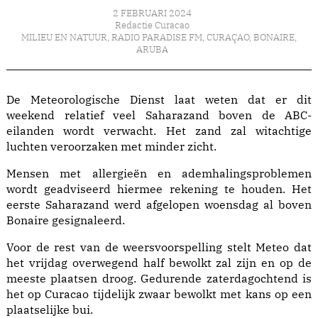
2 FEBRUARI 2024
Redactie Curacao
MILIEU EN NATUUR
,
RADIO PARADISE FM
,
CURAÇAO
,
BONAIRE
,
ARUBA
De Meteorologische Dienst laat weten dat er dit
weekend relatief veel Saharazand boven de ABC-
eilanden wordt verwacht. Het zand zal witachtige
luchten veroorzaken met minder zicht.
Mensen met allergieën en ademhalingsproblemen
wordt geadviseerd hiermee rekening te houden. Het
eerste Saharazand werd afgelopen woensdag al boven
Bonaire gesignaleerd.
Voor de rest van de weersvoorspelling stelt Meteo dat
het vrijdag overwegend half bewolkt zal zijn en op de
meeste plaatsen droog. Gedurende zaterdagochtend is
het op Curacao tijdelijk zwaar bewolkt met kans op een
plaatselijke bui.