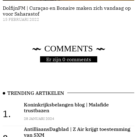
DolfijnFM | Curaçao en Bonaire maken zich vandaag op
voor Saharastof
15 FEBRUARI 2022
COMMENTS
Er zijn 0 comments
TRENDING ARTIKELEN
Koninkrijksbelangen blog | Malafide
trustbazen
1.
28 JANUARI 2024
AntilliaansDagblad | Z Air krijgt toestemming
van SXM