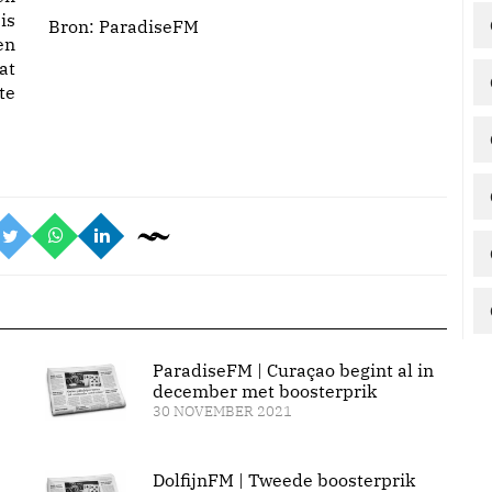
is
Bron:
ParadiseFM
en
at
te
ParadiseFM | Curaçao begint al in
december met boosterprik
30 NOVEMBER 2021
DolfijnFM | Tweede boosterprik