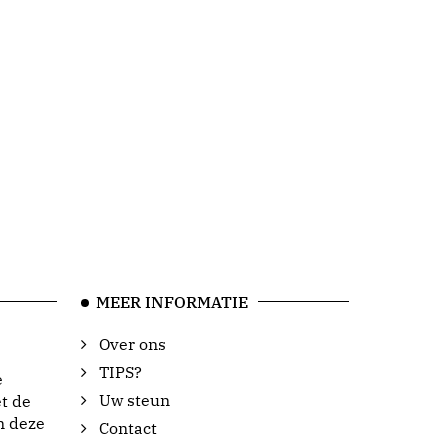
MEER INFORMATIE
Over ons
TIPS?
e
Uw steun
t de
n deze
Contact