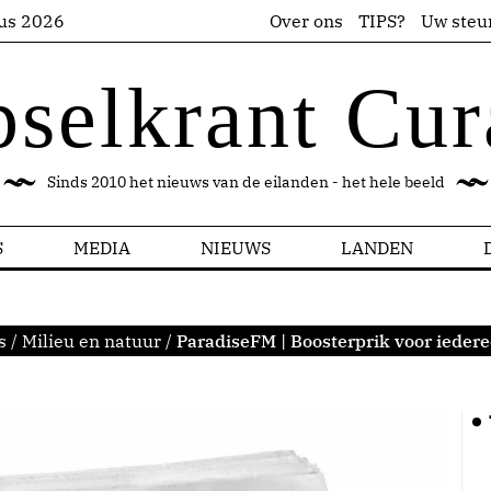
us 2026
Over ons
TIPS?
Uw steu
pselkrant Cur
Sinds 2010 het nieuws van de eilanden - het hele beeld
S
MEDIA
NIEUWS
LANDEN
s
/
Milieu en natuur
/
ParadiseFM | Boosterprik voor iedere