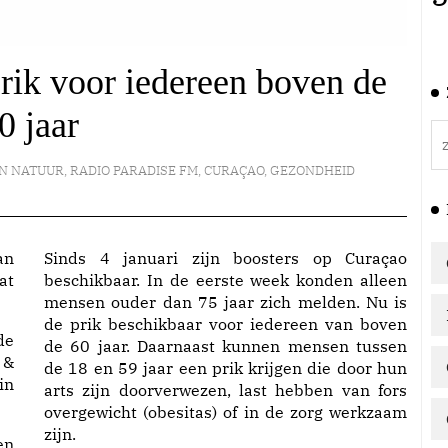
rik voor iedereen boven de
0 jaar
EN NATUUR
,
RADIO PARADISE FM
,
CURAÇAO
,
GEZONDHEID
an
Sinds 4 januari zijn boosters op Curaçao
at
beschikbaar. In de eerste week konden alleen
mensen ouder dan 75 jaar zich melden. Nu is
de prik beschikbaar voor iedereen van boven
de
de 60 jaar. Daarnaast kunnen mensen tussen
 &
de 18 en 59 jaar een prik krijgen die door hun
in
arts zijn doorverwezen, last hebben van fors
overgewicht (obesitas) of in de zorg werkzaam
zijn.
en