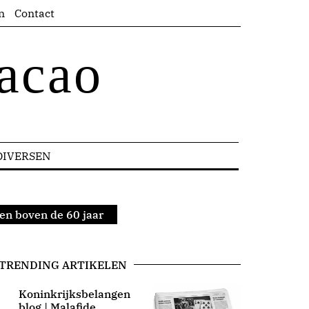
n
Contact
acao
DIVERSEN
en boven de 60 jaar
TRENDING ARTIKELEN
Koninkrijksbelangen
blog | Malafide