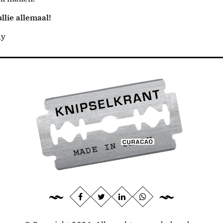
llie allemaal!
dy