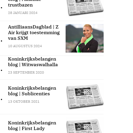
.
trustbazen
28 JANUARI 2024
AntilliaansDagblad | Z
Air krijgt toestemming
.
van SXM
10 AUGUSTUS 2024
Koninkrijksbelangen
blog | Witwaswalhalla
.
23 SEPTEMBER 2020
Koninkrijksbelangen
blog | Sublicenties
.
13 OKTOBER 2021
Koninkrijksbelangen
blog | First Lady
.