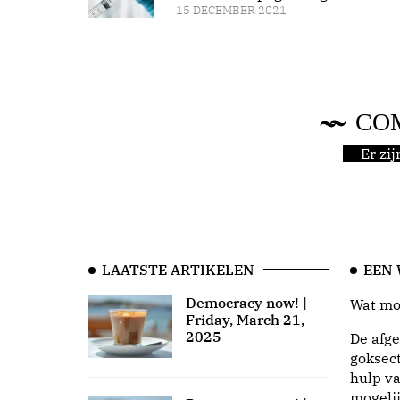
15 DECEMBER 2021
CO
Er zi
LAATSTE ARTIKELEN
EEN
Democracy now! |
Wat moo
Friday, March 21,
2025
De afge
goksect
hulp va
mogeli