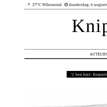
27°C Wilemstad
donderdag, 6 august
Kni
AUTEUR
U ben hier:
Knipsel