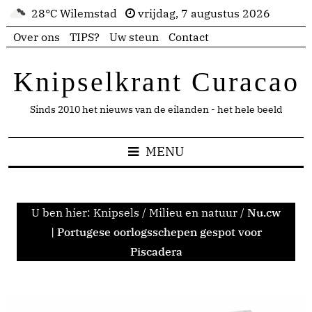
28°C Wilemstad
vrijdag, 7 augustus 2026
Over ons
TIPS?
Uw steun
Contact
Knipselkrant Curacao
Sinds 2010 het nieuws van de eilanden - het hele beeld
MENU
U ben hier:
Knipsels
/
Milieu en natuur
/
Nu.cw
| Portugese oorlogsschepen gespot voor
Piscadera