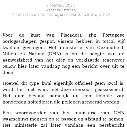
24 MAART 2023
Redactie Curacao
MILIEU EN NATUUR
,
CURAÇAO
,
BONAIRE
,
ARUBA
,
NU.CW
Voor de kust van Piscadera zijn Portugese
oorlogsschepen gespot. Vissers hebben in totaal vijf
kwallen gevangen. Het ministerie van Gezondheid,
Milieu en Natuur (GMN) is op de hoogte van de
aanwezigheid van het dier en verklaarde tegenover
Nu.cw hier later vandaag nog een bericht over uit te
doen.
Hoewel dit type kwal eigenlijk officieel geen kwal is,
wordt het toch vaak met deze diersoort geassocieerd.
Het dier bestaat namelijk uit een kolonie van
honderden holtedieren die poliepen genoemd worden.
Een woordvoerder van het ministerie van GMN
waarschuwt mensen op te passen en afstand te nemen.
Het ministerie zal later vandaag een persbericht