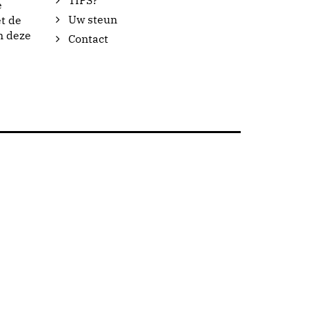
TIPS?
e
Uw steun
t de
n deze
Contact