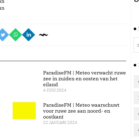
an
un
ParadiseFM | Meteo verwacht ruwe
zee in zuiden en oosten van het
eiland
4 JUNI 2024
l
ParadiseFM | Meteo waarschuwt
voor ruwe zee aan noord- en
oostkant
22 JANUARI 2024