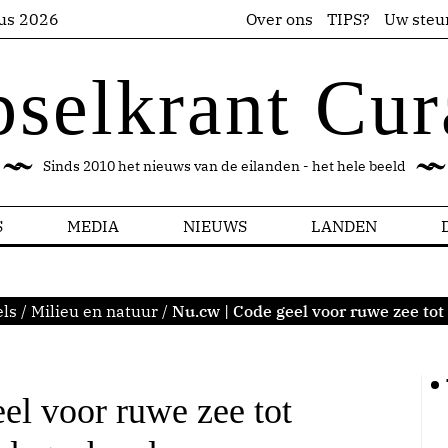
us 2026
Over ons
TIPS?
Uw steu
pselkrant Cur
Sinds 2010 het nieuws van de eilanden - het hele beeld
S
MEDIA
NIEUWS
LANDEN
ls
/
Milieu en natuur
/
Nu.cw | Code geel voor ruwe zee t
el voor ruwe zee tot