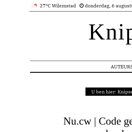
27°C Wilemstad
donderdag, 6 august
Kni
AUTEUR
U ben hier:
Knipse
Nu.cw | Code ge