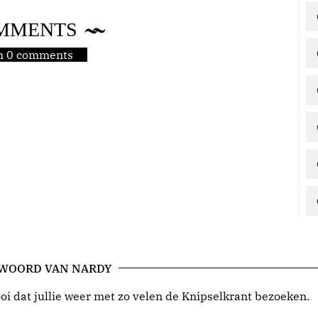
MMENTS
jn 0 comments
 WOORD VAN NARDY
i dat jullie weer met zo velen de Knipselkrant bezoeken.