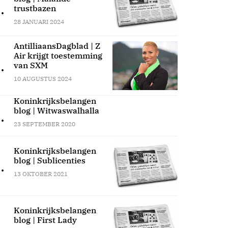
.
trustbazen
28 JANUARI 2024
AntilliaansDagblad | Z
Air krijgt toestemming
.
van SXM
10 AUGUSTUS 2024
Koninkrijksbelangen
blog | Witwaswalhalla
.
23 SEPTEMBER 2020
Koninkrijksbelangen
blog | Sublicenties
.
13 OKTOBER 2021
Koninkrijksbelangen
blog | First Lady
.