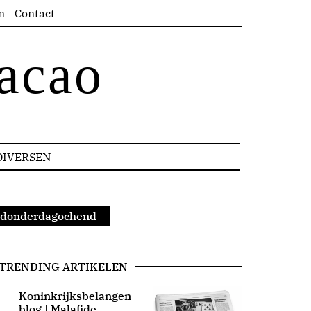
n
Contact
acao
DIVERSEN
ot donderdagochend
TRENDING ARTIKELEN
Koninkrijksbelangen
blog | Malafide