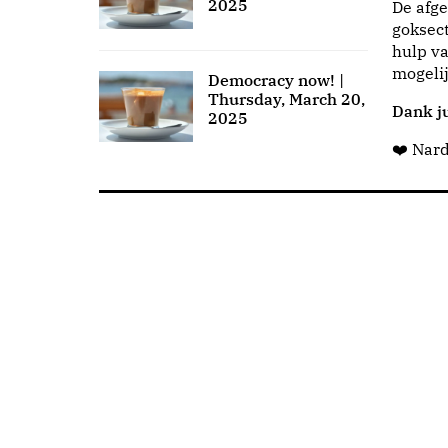
2025
De afge
goksect
hulp va
mogeli
Democracy now! |
Thursday, March 20,
Dank ju
2025
❤️ Nar