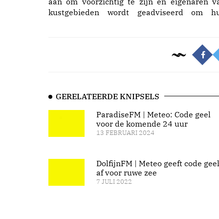
aan om voorzichtig te zijn en eigenaren v
kustgebieden wordt geadviseerd om h
GERELATEERDE KNIPSELS
ParadiseFM | Meteo: Code geel
voor de komende 24 uur
13 FEBRUARI 2024
DolfijnFM | Meteo geeft code gee
af voor ruwe zee
7 JULI 2022