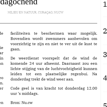
rdagochend
1
MILIEU EN NATUUR
,
CURAÇAO
,
NU.CW
2
de
faciliteiten te beschermen waar mogelijk.
Bovendien wordt zwemmers aanbevolen om
voorzichtig te zijn en niet te ver uit de kust te
ie
gaan.
3
ar
in
De weerdienst voorspelt dat de wind de
an
komende 24 uur afneemt. Daarnaast zou een
lichte stijging van de luchtvochtigheid kunnen
leiden tot een plaatselijke regenbui. Na
4
eo
donderdag trekt de wind weer aan.
n.
er
Code geel is van kracht tot donderdag 12.00
uur ‘s middags.
en
Bron:
Nu.cw
5