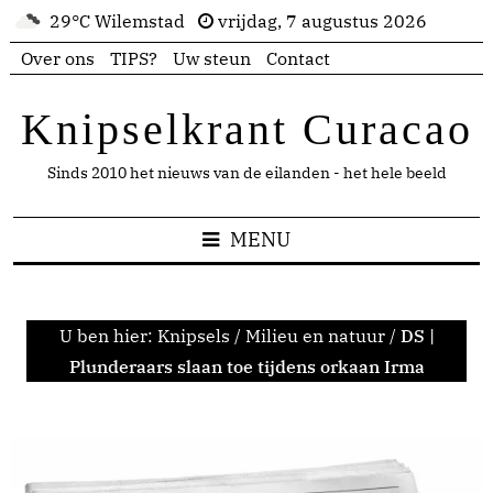
29°C Wilemstad
vrijdag, 7 augustus 2026
Over ons
TIPS?
Uw steun
Contact
Knipselkrant Curacao
Sinds 2010 het nieuws van de eilanden - het hele beeld
MENU
U ben hier:
Knipsels
/
Milieu en natuur
/
DS |
Plunderaars slaan toe tijdens orkaan Irma