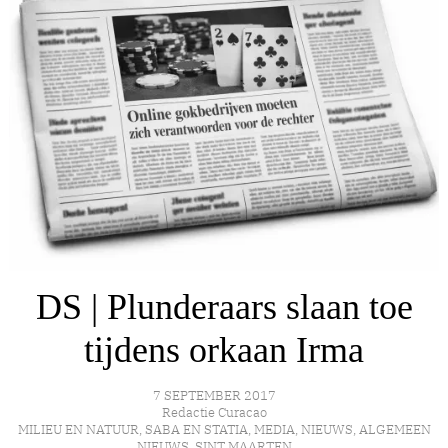
DS | Plunderaars slaan toe
tijdens orkaan Irma
7 SEPTEMBER 2017
Redactie Curacao
MILIEU EN NATUUR
,
SABA EN STATIA
,
MEDIA
,
NIEUWS
,
ALGEMEEN
NIEUWS
,
SINT MAARTEN