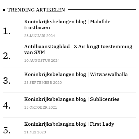
TRENDING ARTIKELEN
Koninkrijksbelangen blog | Malafide
trustbazen
1.
28 JANUARI 2024
AntilliaansDagblad | Z Air krijgt toestemming
van SXM
2.
10 AUGUSTUS 2024
Koninkrijksbelangen blog | Witwaswalhalla
3.
23 SEPTEMBER 2020
Koninkrijksbelangen blog | Sublicenties
4.
13 OKTOBER 2021
Koninkrijksbelangen blog | First Lady
5.
21 MEI 2023