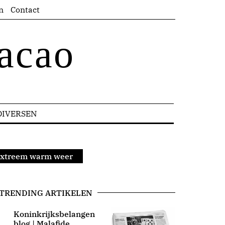
n
Contact
acao
DIVERSEN
 extreem warm weer
TRENDING ARTIKELEN
Koninkrijksbelangen
blog | Malafide