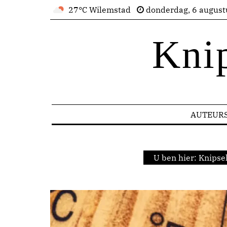
27°C Wilemstad
donderdag, 6 august
Kni
AUTEUR
U ben hier:
Knipse