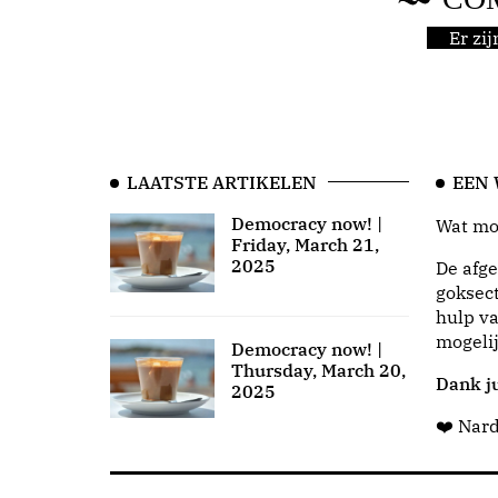
Er zi
LAATSTE ARTIKELEN
EEN
Democracy now! |
Wat moo
Friday, March 21,
2025
De afge
goksect
hulp va
mogeli
Democracy now! |
Thursday, March 20,
Dank ju
2025
❤️ Nar