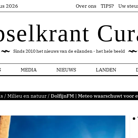
us 2026
Over ons
TIPS?
Uw steu
pselkrant Cur
Sinds 2010 het nieuws van de eilanden - het hele beeld
S
MEDIA
NIEUWS
LANDEN
ls
/
Milieu en natuur
/
DolfijnFM | Meteo waarschuwt voor