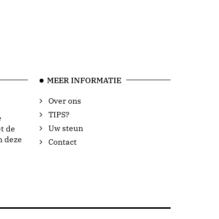
MEER INFORMATIE
Over ons
TIPS?
e
Uw steun
t de
n deze
Contact