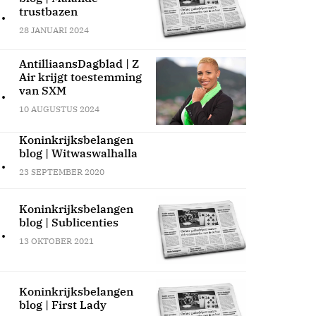
.
trustbazen
28 JANUARI 2024
AntilliaansDagblad | Z
Air krijgt toestemming
.
van SXM
10 AUGUSTUS 2024
Koninkrijksbelangen
blog | Witwaswalhalla
.
23 SEPTEMBER 2020
Koninkrijksbelangen
blog | Sublicenties
.
13 OKTOBER 2021
Koninkrijksbelangen
blog | First Lady
.