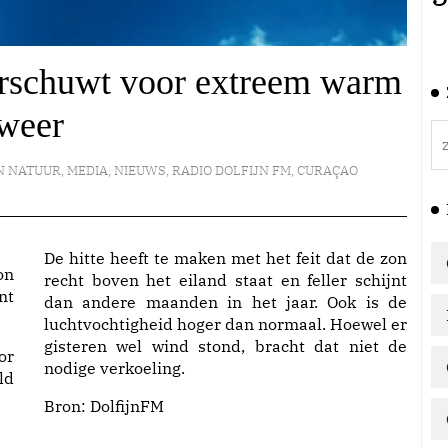
rschuwt voor extreem warm
weer
EN NATUUR
,
MEDIA
,
NIEUWS
,
RADIO DOLFIJN FM
,
CURAÇAO
De hitte heeft te maken met het feit dat de zon
on
recht boven het eiland staat en feller schijnt
nt
dan andere maanden in het jaar. Ook is de
luchtvochtigheid hoger dan normaal. Hoewel er
gisteren wel wind stond, bracht dat niet de
or
nodige verkoeling.
ld
Bron:
DolfijnFM