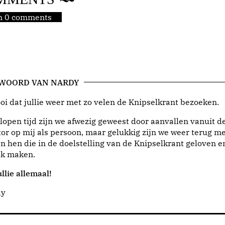
jn 0 comments
 WOORD VAN NARDY
i dat jullie weer met zo velen de Knipselkrant bezoeken.
lopen tijd zijn we afwezig geweest door aanvallen vanuit d
or op mij als persoon, maar gelukkig zijn we weer terug me
n hen die in de doelstelling van de Knipselkrant geloven e
jk maken.
llie allemaal!
dy