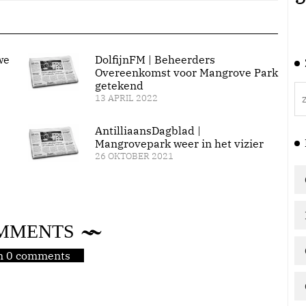
we
DolfijnFM | Beheerders
Overeenkomst voor Mangrove Park
getekend
13 APRIL 2022
AntilliaansDagblad |
Mangrovepark weer in het vizier
26 OKTOBER 2021
MMENTS
jn 0 comments