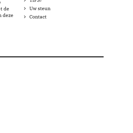
TIPS?
e
Uw steun
t de
n deze
Contact