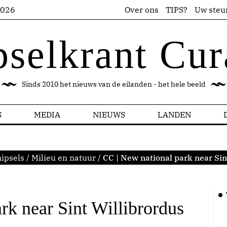
2026
Over ons
TIPS?
Uw steu
pselkrant Cur
Sinds 2010 het nieuws van de eilanden - het hele beeld
S
MEDIA
NIEUWS
LANDEN
ipsels
/
Milieu en natuur
/
CC | New national park near Sin
rk near Sint Willibrordus