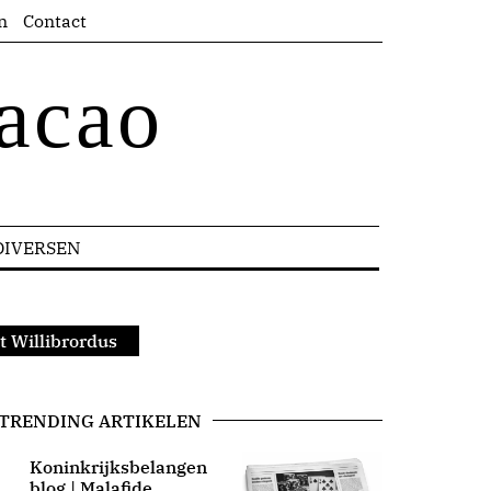
n
Contact
acao
DIVERSEN
t Willibrordus
TRENDING ARTIKELEN
Koninkrijksbelangen
blog | Malafide