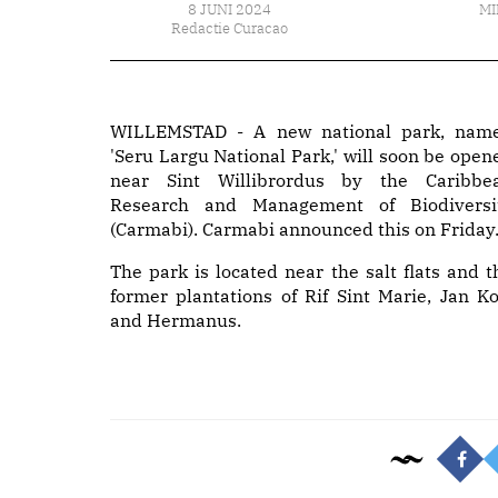
8 JUNI 2024
MI
Redactie Curacao
WILLEMSTAD - A new national park, nam
'Seru Largu National Park,' will soon be open
near Sint Willibrordus by the Caribbe
Research and Management of Biodiversi
(Carmabi). Carmabi announced this on Friday
The park is located near the salt flats and t
former plantations of Rif Sint Marie, Jan Ko
and Hermanus.