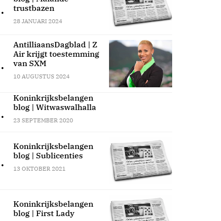
.
trustbazen
28 JANUARI 2024
AntilliaansDagblad | Z
Air krijgt toestemming
.
van SXM
10 AUGUSTUS 2024
Koninkrijksbelangen
blog | Witwaswalhalla
.
23 SEPTEMBER 2020
Koninkrijksbelangen
blog | Sublicenties
.
13 OKTOBER 2021
Koninkrijksbelangen
blog | First Lady
.