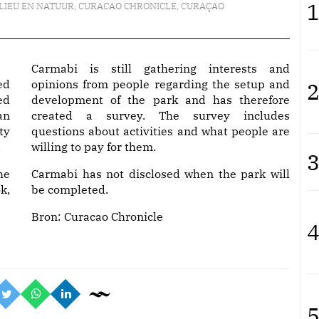
1
LIEU EN NATUUR
,
CURACAO CHRONICLE
,
CURAÇAO
Carmabi is still gathering interests and
ed
opinions from people regarding the setup and
2
ed
development of the park and has therefore
an
created a survey. The survey includes
ty
questions about activities and what people are
.
willing to pay for them.
3
he
Carmabi has not disclosed when the park will
k,
be completed.
Bron:
Curacao Chronicle
4
5