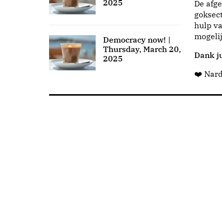
2025
De afge
goksect
hulp va
mogeli
Democracy now! |
Thursday, March 20,
Dank ju
2025
❤️ Nar