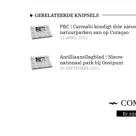
GERELATEERDE KNIPSELS
PBC | Carmabi kondigt drie nieu
natuurparken aan op Curaçao
11 APRIL 2022
AntilliaansDagblad | Nieuw
nationaal park bij Oostpunt
30 SEPTEMBER 2021
CO
Er zi