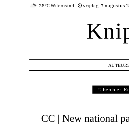
28°C Wilemstad
vrijdag, 7 augustus 
Kni
AUTEUR
U ben hier:
Kn
CC | New national pa