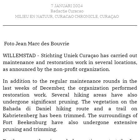
7 JANUARI 2024
Redactie Curacao
MILIEU EN NATUUR
,
CURACAO CHRONICLE
,
CURAÇAO
Foto Jean Marc des Bouvrie
WILLEMSTAD - Stichting Uniek Curaçao has carried out
maintenance and restoration work in several locations,
as announced by the non-profit organization.
In addition to the regular maintenance rounds in the
last weeks of December, the organization performed
restoration work. Several hiking areas have also
undergone significant pruning. The vegetation on the
Bahada di Daniel hiking route and a trail on
Kabrietenberg has been trimmed. The surroundings of
Fort Beekenburg have also undergone extensive
pruning and trimming.