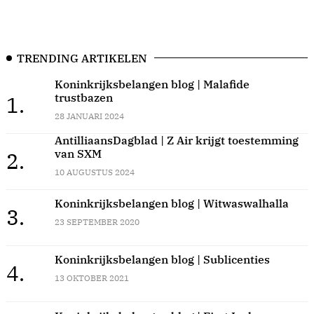
TRENDING ARTIKELEN
Koninkrijksbelangen blog | Malafide
trustbazen
1.
28 JANUARI 2024
AntilliaansDagblad | Z Air krijgt toestemming
van SXM
2.
10 AUGUSTUS 2024
Koninkrijksbelangen blog | Witwaswalhalla
3.
23 SEPTEMBER 2020
Koninkrijksbelangen blog | Sublicenties
4.
13 OKTOBER 2021