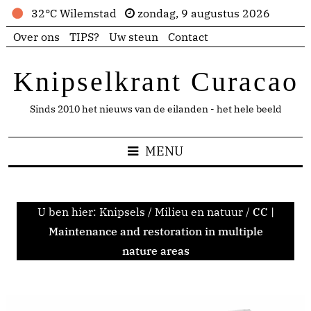
32°C Wilemstad
zondag, 9 augustus 2026
Over ons
TIPS?
Uw steun
Contact
Knipselkrant Curacao
Sinds 2010 het nieuws van de eilanden - het hele beeld
MENU
U ben hier:
Knipsels
/
Milieu en natuur
/
CC |
Maintenance and restoration in multiple
nature areas