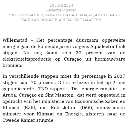
18 JUNI 2024
Redactie Curacao
MILIEU EN NATUUR
,
SABA EN STATIA
,
CURAÇAO
,
ANTILLIAANS
DAGBLAD
,
BONAIRE
,
ARUBA
,
SINT MAARTEN
Willemstad - Het percentage duurzaam opgewekte
energie gaat de komende jaren volgens Aqualectra flink
stijgen. Nu nog komt zo’n 30 procent van de
elektriciteitsproductie op Curaçao uit hernieuwbare
bronnen.
In verschillende stappen moet dit percentage in 2027
stijgen naar 70 procent. Dit is te lezen in het op 2 mei
gepubliceerde TNO-rapport ‘De energietransitie in
Aruba, Curaçao en Sint Maarten’, dat werd opgesteld in
opdracht van het ministerie van Economische Zaken en
Klimaat (EZK), dat Rob Jetten (D66), demissionair
minister voor Klimaat en Energie, gisteren naar de
Tweede Kamer stuurde.