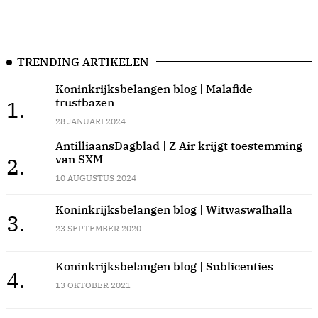
TRENDING ARTIKELEN
Koninkrijksbelangen blog | Malafide
trustbazen
1.
28 JANUARI 2024
AntilliaansDagblad | Z Air krijgt toestemming
van SXM
2.
10 AUGUSTUS 2024
Koninkrijksbelangen blog | Witwaswalhalla
3.
23 SEPTEMBER 2020
Koninkrijksbelangen blog | Sublicenties
4.
13 OKTOBER 2021