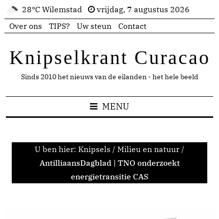
28°C Wilemstad
vrijdag, 7 augustus 2026
Over ons
TIPS?
Uw steun
Contact
Knipselkrant Curacao
Sinds 2010 het nieuws van de eilanden - het hele beeld
MENU
U ben hier:
Knipsels
/
Milieu en natuur
/
AntilliaansDagblad | TNO onderzoekt
energietransitie CAS