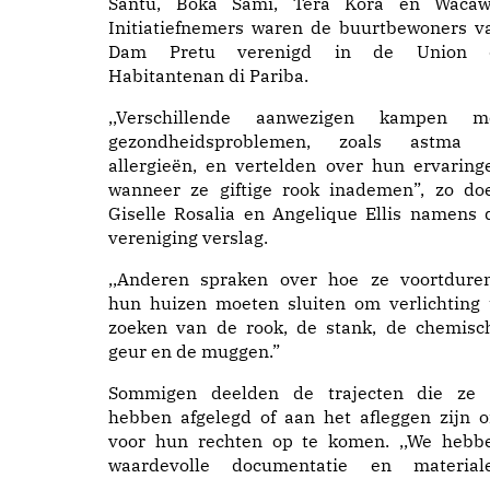
Santu, Boka Samí, Tera Kòrá en Wacaw
Initiatiefnemers waren de buurtbewoners v
Dam Pretu verenigd in de Union 
Habitantenan di Pariba.
,,Verschillende aanwezigen kampen m
gezondheidsproblemen, zoals astma 
allergieën, en vertelden over hun ervaring
wanneer ze giftige rook inademen”, zo do
Giselle Rosalia en Angelique Ellis namens 
vereniging verslag.
,,Anderen spraken over hoe ze voortdure
hun huizen moeten sluiten om verlichting 
zoeken van de rook, de stank, de chemisc
geur en de muggen.”
Sommigen deelden de trajecten die ze 
hebben afgelegd of aan het afleggen zijn 
voor hun rechten op te komen. ,,We hebb
waardevolle documentatie en material