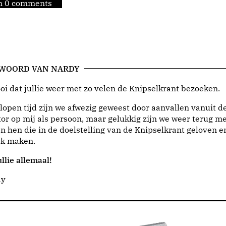
jn 0 comments
 WOORD VAN NARDY
i dat jullie weer met zo velen de Knipselkrant bezoeken.
lopen tijd zijn we afwezig geweest door aanvallen vanuit d
or op mij als persoon, maar gelukkig zijn we weer terug me
n hen die in de doelstelling van de Knipselkrant geloven e
jk maken.
llie allemaal!
dy