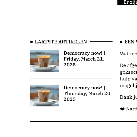
Er zi
LAATSTE ARTIKELEN
EEN
Democracy now! |
Wat moo
Friday, March 21,
2025
De afge
goksect
hulp va
mogeli
Democracy now! |
Thursday, March 20,
Dank ju
2025
❤️ Nar