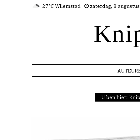
27°C Wilemstad
zaterdag, 8 augustu
Kni
AUTEUR
U ben hier:
Knip