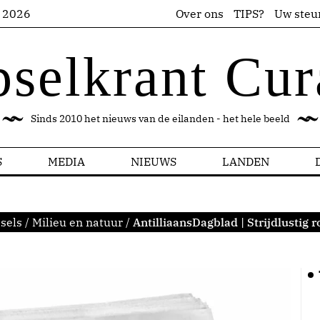
s 2026
Over ons
TIPS?
Uw steu
pselkrant Cur
Sinds 2010 het nieuws van de eilanden - het hele beeld
S
MEDIA
NIEUWS
LANDEN
sels
/
Milieu en natuur
/
AntilliaansDagblad | Strijdlustig 