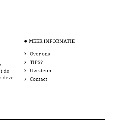
MEER INFORMATIE
Over ons
TIPS?
e
Uw steun
t de
n deze
Contact