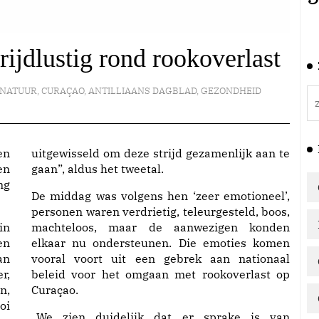
rijdlustig rond rookoverlast
 NATUUR
,
CURAÇAO
,
ANTILLIAANS DAGBLAD
,
GEZONDHEID
en
uitgewisseld om deze strijd gezamenlijk aan te
en
gaan”, aldus het tweetal.
ng
De middag was volgens hen ‘zeer emotioneel’,
personen waren verdrietig, teleurgesteld, boos,
in
machteloos, maar de aanwezigen konden
en
elkaar nu ondersteunen. Die emoties komen
an
vooral voort uit een gebrek aan nationaal
r,
beleid voor het omgaan met rookoverlast op
n,
Curaçao.
oi
,,We zien duidelijk dat er sprake is van