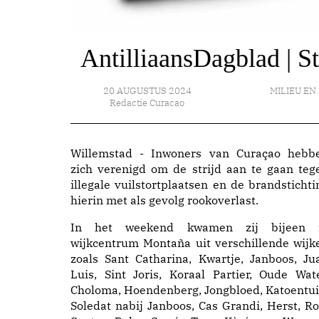
AntilliaansDagblad | St
20 AUGUSTUS 2024
MILIEU EN
Redactie Curacao
Willemstad - Inwoners van Curaçao hebb
zich verenigd om de strijd aan te gaan teg
illegale vuilstortplaatsen en de brandstichti
hierin met als gevolg rookoverlast.
In het weekend kwamen zij bijeen 
wijkcentrum Montaña uit verschillende wijk
zoals Sant Catharina, Kwartje, Janboos, Ju
Luis, Sint Joris, Koraal Partier, Oude Wate
Choloma, Hoendenberg, Jongbloed, Katoentui
Soledat nabij Janboos, Cas Grandi, Herst, Ro