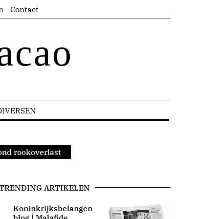
n
Contact
acao
DIVERSEN
rond rookoverlast
TRENDING ARTIKELEN
Koninkrijksbelangen
blog | Malafide