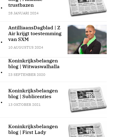
.
trustbazen
28 JANUARI 2024
AntilliaansDagblad | Z
Air krijgt toestemming
.
van SXM
10 AUGUSTUS 2024
Koninkrijksbelangen
blog | Witwaswalhalla
.
23 SEPTEMBER 2020
Koninkrijksbelangen
blog | Sublicenties
.
13 OKTOBER 2021
Koninkrijksbelangen
blog | First Lady
.