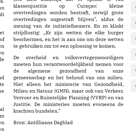
a.
klassenjustitie op Curaçao: kleine
an
overtredingen worden bestraft, terwijl grote
di
overtredingen ongestraft blijven”, aldus de
mening van de initiatiefnemers. En zo klinkt
et
strijdlustig: ,,Er zijn wetten die elke burger
of
beschermen, en het is aan ons om deze wetten
en
te gebruiken om tot een oplossing te komen.
en
De overheid en volksvertegenwoordigers
de
moeten hun verantwoordelijkheid nemen voor
de algemene gezondheid van onze
nd
gemeenschap en het behoud van ons milieu.
te
Niet alleen het ministerie van Gezondheid,
he
Milieu en Natuur (GMN), maar ook van Verkeer,
Vervoer en Ruimtelijke Planning (VVRP) en van
Justitie. De ministeries moeten eveneens de
al
krachten bundelen.”
om
en
Bron:
Antilliaans Dagblad
en