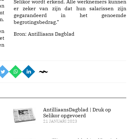
Selikor wordt erkend. Alle werknemers kunnen
an
er zeker van zijn dat hun salarissen zijn
mt
gegarandeerd in het genoemde
n.
begrotingsbedrag.”
en
Bron:
Antilliaans Dagblad
et
en
AntilliaansDagblad | Druk op
Selikor opgevoerd
21 JANUARI 2023