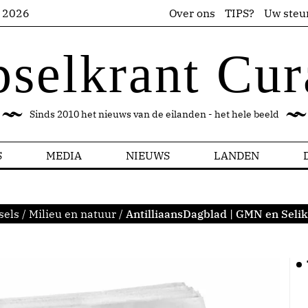
s 2026
Over ons
TIPS?
Uw steu
pselkrant Cur
Sinds 2010 het nieuws van de eilanden - het hele beeld
S
MEDIA
NIEUWS
LANDEN
sels
/
Milieu en natuur
/
AntilliaansDagblad | GMN en Seliko