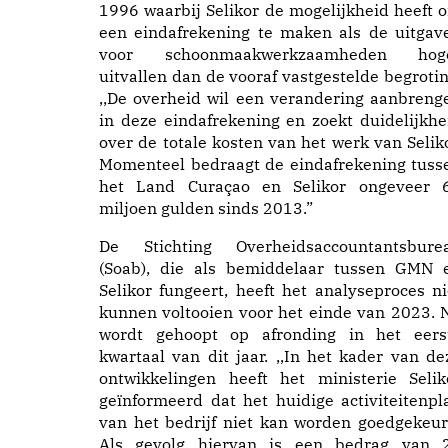
1996 waarbij Selikor de mogelijkheid heeft 
een eindafrekening te maken als de uitgav
voor schoonmaakwerkzaamheden hog
uitvallen dan de vooraf vastgestelde begrotin
,,De overheid wil een verandering aanbreng
in deze eindafrekening en zoekt duidelijkhe
over de totale kosten van het werk van Seliko
Momenteel bedraagt de eindafrekening tuss
het Land Curaçao en Selikor ongeveer 
miljoen gulden sinds 2013.”
De Stichting Overheidsaccountantsbure
(Soab), die als bemiddelaar tussen GMN 
Selikor fungeert, heeft het analyseproces ni
kunnen voltooien voor het einde van 2023. 
wordt gehoopt op afronding in het eers
kwartaal van dit jaar. ,,In het kader van de
ontwikkelingen heeft het ministerie Selik
geïnformeerd dat het huidige activiteitenpl
van het bedrijf niet kan worden goedgekeur
Als gevolg hiervan is een bedrag van 