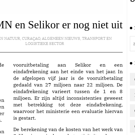
N en Selikor er nog niet uit
EN NATUUR
,
CURAÇAO
,
ALGEMEEN NIEUWS
,
TRANSPORT EN
LOGISTIEKE SECTOR
vooruitbetaling aan Selikor en een
eindafrekening aan het einde van het jaar. In
de afgelopen vijf jaar is de vooruitbetaling
gedaald van 27 miljoen naar 22 miljoen. De
eindafrekening varieert tussen de 1 en 8
miljoen. Er zijn altijd inconsistenties geweest
en
met betrekking tot deze eindafrekening,
en
waarvoor het ministerie een evaluatie hiervan
er
is gestart.
.
De berekening van de kosten van het werk van
an