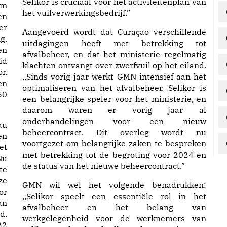
Selikor is cruciaal voor het activiteitenplan van
om
het vuilverwerkingsbedrijf.”
en
er
Aangevoerd wordt dat Curaçao verschillende
g.
uitdagingen heeft met betrekking tot
en
afvalbeheer, en dat het ministerie regelmatig
id
klachten ontvangt over zwerfvuil op het eiland.
r.
,,Sinds vorig jaar werkt GMN intensief aan het
en
optimaliseren van het afvalbeheer. Selikor is
60
een belangrijke speler voor het ministerie, en
daarom waren er vorig jaar al
onderhandelingen voor een nieuw
au
beheercontract. Dit overleg wordt nu
en
voortgezet om belangrijke zaken te bespreken
et
met betrekking tot de begroting voor 2024 en
Nu
de status van het nieuwe beheercontract.”
te
ze
GMN wil wel het volgende benadrukken:
or
,,Selikor speelt een essentiële rol in het
an
afvalbeheer en het belang van
d.
werkgelegenheid voor de werknemers van
22