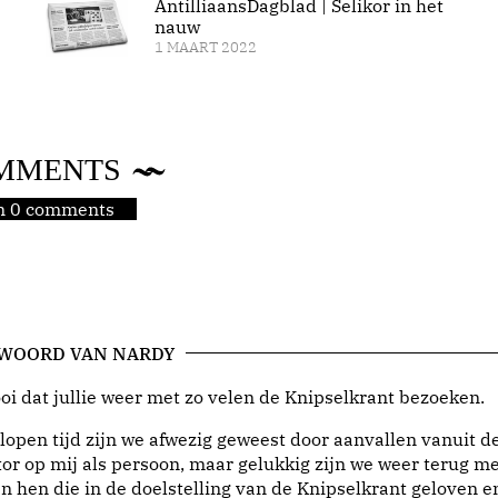
AntilliaansDagblad | Selikor in het
nauw
1 MAART 2022
MMENTS
jn 0 comments
 WOORD VAN NARDY
i dat jullie weer met zo velen de Knipselkrant bezoeken.
lopen tijd zijn we afwezig geweest door aanvallen vanuit d
or op mij als persoon, maar gelukkig zijn we weer terug me
n hen die in de doelstelling van de Knipselkrant geloven e