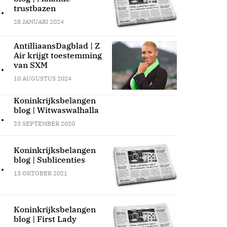
.
trustbazen
28 JANUARI 2024
AntilliaansDagblad | Z
Air krijgt toestemming
.
van SXM
10 AUGUSTUS 2024
Koninkrijksbelangen
blog | Witwaswalhalla
.
23 SEPTEMBER 2020
Koninkrijksbelangen
blog | Sublicenties
.
13 OKTOBER 2021
Koninkrijksbelangen
blog | First Lady
.