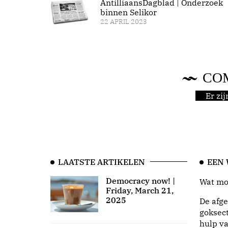
AntilliaansDagblad | Onderzoek
binnen Selikor
22 APRIL 2023
CO
Er zi
LAATSTE ARTIKELEN
EEN
Democracy now! |
Wat moo
Friday, March 21,
2025
De afge
goksect
hulp va