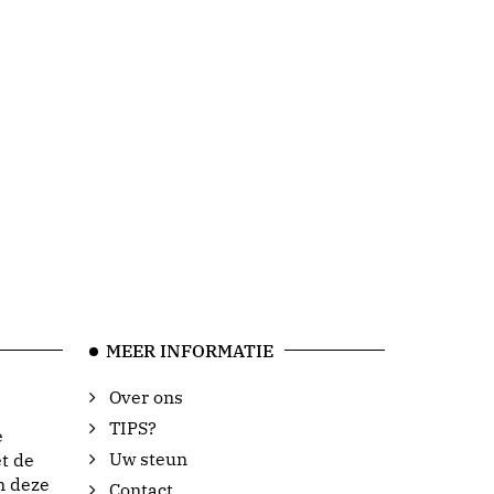
MEER INFORMATIE
Over ons
TIPS?
e
Uw steun
t de
n deze
Contact