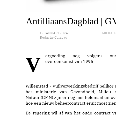
AntilliaansDagblad | GM
12 JANUARI 2024
MILIEU 
Redactie Curacao
Vergoeding nog volgens oude
overeenkomst van 1996
Willemstad - Vuilverwerkingsbedrijf Selikor 
het ministerie van Gezondheid, Milieu 
Natuur (GMN) zijn er nog niet helemaal uit ov
hoe een nieuw beheercontract eruit moet zien
De regering wil af van het oude contract v