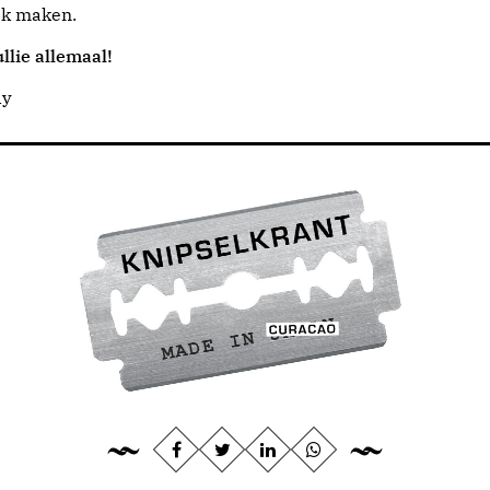
jk maken.
llie allemaal!
dy