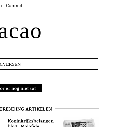
n
Contact
acao
DIVERSEN
r er nog niet uit
TRENDING ARTIKELEN
Koninkrijksbelangen
blog | Malafide