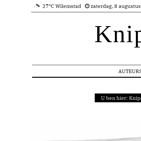
27°C Wilemstad
zaterdag, 8 augustu
Kni
AUTEUR
U ben hier:
Knip