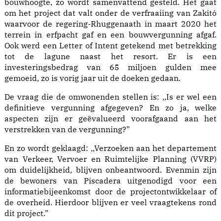
bouwhoogte, zo wordt samenvattend gesteld. Het gaat
om het project dat valt onder de verfraaiing van Zakitó
waarvoor de regering-Rhuggenaath in maart 2020 het
terrein in erfpacht gaf en een bouwvergunning afgaf.
Ook werd een Letter of Intent getekend met betrekking
tot de lagune naast het resort. Er is een
investeringsbedrag van 65 miljoen gulden mee
gemoeid, zo is vorig jaar uit de doeken gedaan.
De vraag die de omwonenden stellen is: ,,Is er wel een
definitieve vergunning afgegeven? En zo ja, welke
aspecten zijn er geëvalueerd voorafgaand aan het
verstrekken van de vergunning?”
En zo wordt geklaagd: ,,Verzoeken aan het departement
van Verkeer, Vervoer en Ruimtelijke Planning (VVRP)
om duidelijkheid, blijven onbeantwoord. Evenmin zijn
de bewoners van Piscadera uitgenodigd voor een
informatiebijeenkomst door de projectontwikkelaar of
de overheid. Hierdoor blijven er veel vraagtekens rond
dit project.”