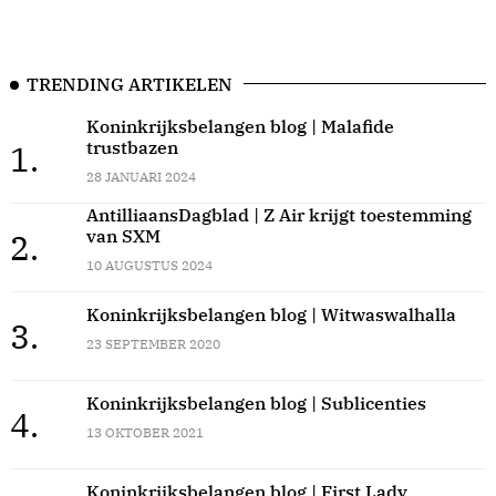
TRENDING ARTIKELEN
Koninkrijksbelangen blog | Malafide
trustbazen
1.
28 JANUARI 2024
AntilliaansDagblad | Z Air krijgt toestemming
van SXM
2.
10 AUGUSTUS 2024
Koninkrijksbelangen blog | Witwaswalhalla
3.
23 SEPTEMBER 2020
Koninkrijksbelangen blog | Sublicenties
4.
13 OKTOBER 2021
Koninkrijksbelangen blog | First Lady