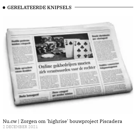
GERELATEERDE KNIPSELS
Nu.cw | Zorgen om 'highrise' bouwproject Piscadera
2 DECEMBER 2021