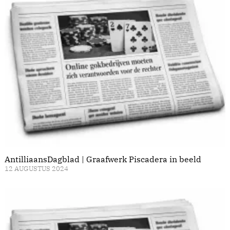
AntilliaansDagblad | Graafwerk Piscadera in beeld
12 AUGUSTUS 2024