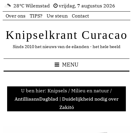
28°C Wilemstad
vrijdag, 7 augustus 2026
Over ons
TIPS?
Uw steun
Contact
Knipselkrant Curacao
Sinds 2010 het nieuws van de eilanden - het hele beeld
MENU
U ben hier:
Knipsels
/
Milieu en natuur
/
AntilliaansDagblad | Duidelijkheid nodig over
Zakitó