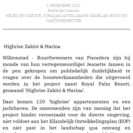
2 DECEMBER 2021
Redactie Curacao
MILIEU EN NATUUR
,
CURAÇAO
,
ANTILLIAANS DAGBLAD
,
BOUW EN
VASTGOEDSECTOR
Highrise Zakitó & Marina
Willemstad - Buurtbewoners van Piscadera zijn bij
monde van hun vertegenwoordiger Jeanette Jansen in
de pen gekropen om publiekelijk duidelijkheid te
vragen over de bouwwerkzaamheden die uitgevoerd
worden in het project naast Royal Palm Resort,
genaamd ‘Highrise Zakitó & Marina’.
Daar komen 120 ‘highrise’ appartementen en een
jachthaven. De omwonenden zijn van mening dat het
project hinder veroorzaakt voor de directe omgeving,
niet voldoet aan het Eilandelijk Ontwikkelingsplan (EOP)
en niet past in het landschap qua omvang en