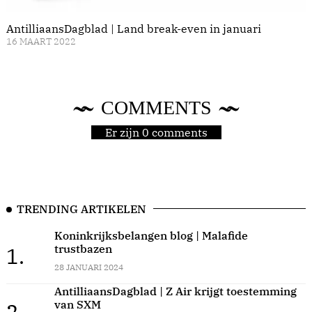
AntilliaansDagblad | Land break-even in januari
16 MAART 2022
COMMENTS
Er zijn 0 comments
TRENDING ARTIKELEN
Koninkrijksbelangen blog | Malafide
trustbazen
1.
28 JANUARI 2024
AntilliaansDagblad | Z Air krijgt toestemming
van SXM
2.