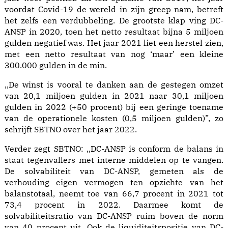
voordat Covid-19 de wereld in zijn greep nam, betreft
het zelfs een verdubbeling. De grootste klap ving DC-
ANSP in 2020, toen het netto resultaat bijna 5 miljoen
gulden negatief was. Het jaar 2021 liet een herstel zien,
met een netto resultaat van nog ‘maar’ een kleine
300.000 gulden in de min.
,,De winst is vooral te danken aan de gestegen omzet
van 20,1 miljoen gulden in 2021 naar 30,1 miljoen
gulden in 2022 (+50 procent) bij een geringe toename
van de operationele kosten (0,5 miljoen gulden)”, zo
schrijft SBTNO over het jaar 2022.
Verder zegt SBTNO: ,,DC-ANSP is conform de balans in
staat tegenvallers met interne middelen op te vangen.
De solvabiliteit van DC-ANSP, gemeten als de
verhouding eigen vermogen ten opzichte van het
balanstotaal, neemt toe van 66,7 procent in 2021 tot
73,4 procent in 2022. Daarmee komt de
solvabiliteitsratio van DC-ANSP ruim boven de norm
van 40 procent uit. Ook de liquiditeitspositie van DC-