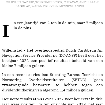
MILIEU EN NATUUR
,
TOERISMESECTOR
,
CURAÇAO
,
ANTILLIAANS
DAGBLAD
,
WAPEN DRUGS EN MENSENHANDEL
In een jaar tijd van 2 ton in de min, naar 7 miljoen
in de plus
Willemstad - Het overheidsbedrijf Dutch Caribbean Air
Navigation Service Provider nv (DC-ANSP) heeft over het
boekjaar 2022 een positief resultaat behaald van een
kleine 7 miljoen gulden.
In een recent advies laat Stichting Bureau Toezicht en
Normering Overheidsentiteiten (SBTNO) ‘geen
zwaarwegende bezwaren’ te hebben tegen een
dividenduitkering van afgerond 1,4 miljoen gulden.
Het netto resultaat was over 2022 voor het eerst in drie
jaar weer positief. En ten opzichte van 2019, het jaar