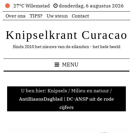
27°C Wilemstad
donderdag, 6 augustus 2026
Over ons
TIPS?
Uw steun
Contact
Knipselkrant Curacao
Sinds 2010 het nieuws van de eilanden - het hele beeld
MENU
U ben hier:
Knipsels
/
Milieu en natuur
/
AntilliaansDagblad | DC-ANSP uit de rode
cijfers