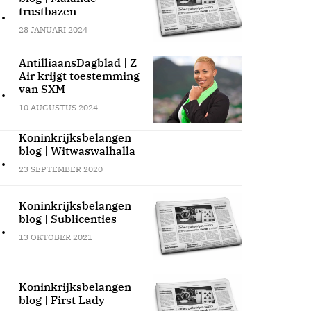
.
trustbazen
28 JANUARI 2024
AntilliaansDagblad | Z
Air krijgt toestemming
.
van SXM
10 AUGUSTUS 2024
Koninkrijksbelangen
blog | Witwaswalhalla
.
23 SEPTEMBER 2020
Koninkrijksbelangen
blog | Sublicenties
.
13 OKTOBER 2021
Koninkrijksbelangen
blog | First Lady
.