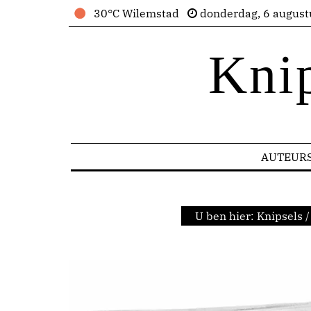
30°C Wilemstad
donderdag, 6 august
Kni
AUTEUR
U ben hier:
Knipsels
/