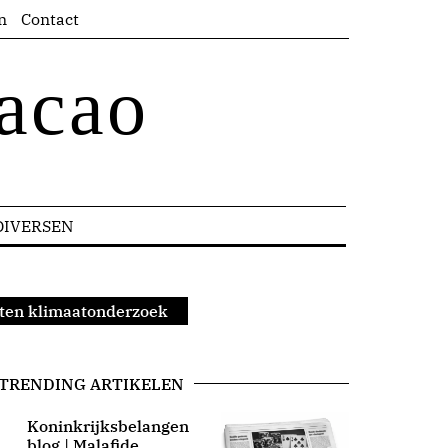
n
Contact
acao
DIVERSEN
aten klimaatonderzoek
TRENDING ARTIKELEN
Koninkrijksbelangen
blog | Malafide