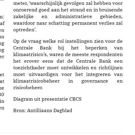
meter, ‘waarschijnlijk gevolgen zal hebben voor
onroerend goed aan het strand en in bruisende
zakelijke en administratieve gebieden,
n:
waardoor naar schatting permanent verlies zal
af
optreden’.
en
n
Op de vraag welke rol instellingen zien voor de
ng
Centrale Bank bij het beperken van
og
klimaatrisico’s, waren de meeste respondenten
er
het erover eens dat de Centrale Bank een
toezichtkader moet ontwikkelen en richtlijnen
moet uitvaardigen voor het integreren van
et
klimaatrisicobeheer in governance en
at
risicobeheer.
e
80
Diagram uit presentatie CBCS
in
en
Bron:
Antilliaans Dagblad