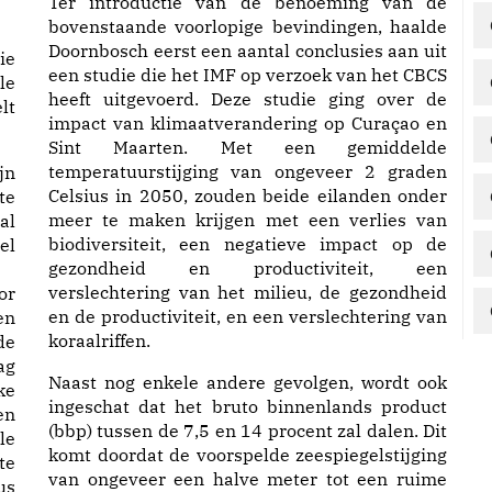
Ter introductie van de benoeming van de
bovenstaande voorlopige bevindingen, haalde
Doornbosch eerst een aantal conclusies aan uit
ie
een studie die het IMF op verzoek van het CBCS
le
heeft uitgevoerd. Deze studie ging over de
lt
impact van klimaatverandering op Curaçao en
Sint Maarten. Met een gemiddelde
temperatuurstijging van ongeveer 2 graden
jn
Celsius in 2050, zouden beide eilanden onder
te
meer te maken krijgen met een verlies van
al
biodiversiteit, een negatieve impact op de
el
gezondheid en productiviteit, een
verslechtering van het milieu, de gezondheid
or
en de productiviteit, en een verslechtering van
en
koraalriffen.
de
ag
Naast nog enkele andere gevolgen, wordt ook
ke
ingeschat dat het bruto binnenlands product
en
(bbp) tussen de 7,5 en 14 procent zal dalen. Dit
le
komt doordat de voorspelde zeespiegelstijging
te
van ongeveer een halve meter tot een ruime
us