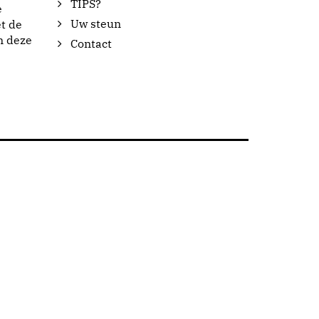
TIPS?
e
Uw steun
t de
n deze
Contact