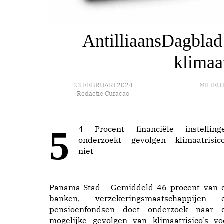
AntilliaansDagblad 
klimaa
23 FEBRUARI 2024
MILIEU
Redactie Curacao
54 Procent financiële instellingen
onderzoekt gevolgen klimaatrisico
niet
Panama-Stad - Gemiddeld 46 procent van 
banken, verzekeringsmaatschappijen 
pensioenfondsen doet onderzoek naar 
mogelijke gevolgen van klimaatrisico’s vo