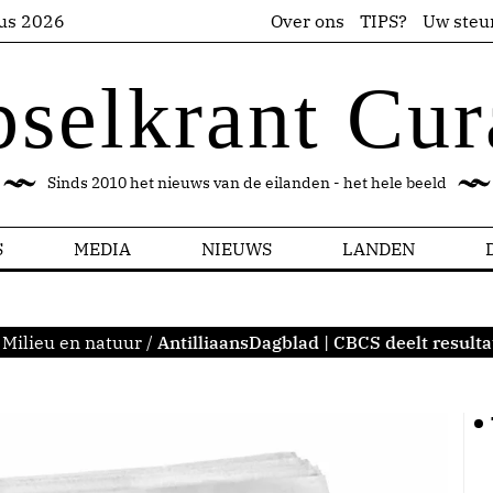
us 2026
Over ons
TIPS?
Uw steu
pselkrant Cur
Sinds 2010 het nieuws van de eilanden - het hele beeld
S
MEDIA
NIEUWS
LANDEN
Milieu en natuur
/
AntilliaansDagblad | CBCS deelt result