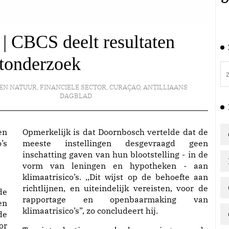
| CBCS deelt resultaten
tonderzoek
 EN NATUUR
,
FINANCIELE SECTOR
,
CURAÇAO
,
ANTILLIAANS
DAGBLAD
Opmerkelijk is dat Doornbosch vertelde dat de
’s
meeste instellingen desgevraagd geen
inschatting gaven van hun blootstelling - in de
vorm van leningen en hypotheken - aan
klimaatrisico’s. ,,Dit wijst op de behoefte aan
richtlijnen, en uiteindelijk vereisten, voor de
de
rapportage en openbaarmaking van
en
klimaatrisico’s”, zo concludeert hij.
de
or