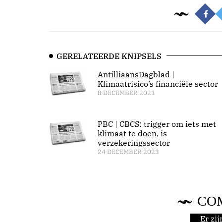
GERELATEERDE KNIPSELS
AntilliaansDagblad |
Klimaatrisico’s financiële sector
8 DECEMBER 2021
PBC | CBCS: trigger om iets met
klimaat te doen, is
verzekeringssector
24 DECEMBER 2023
CO
Er zi