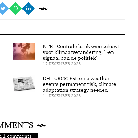
NTR | Centrale bank waarschuwt
voor klimaatverandering, ‘Een
signaal aan de politiek’
17 DECEMBER 2023
DH | CBCS: Extreme weather
events permanent risk, climate
adaptation strategy needed
14 DECEMBER 2023
MMENTS
jn 1 comments