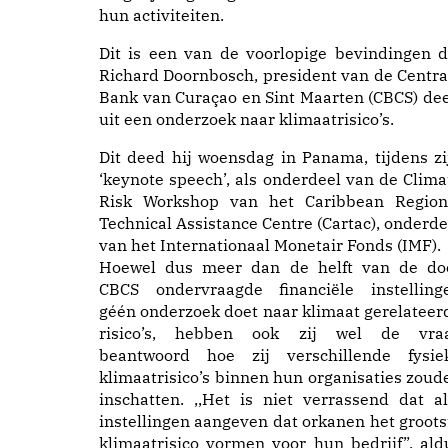
hun activiteiten.
Dit is een van de voorlopige bevindingen d
Richard Doornbosch, president van de Centra
Bank van Curaçao en Sint Maarten (CBCS) dee
uit een onderzoek naar klimaatrisico’s.
Dit deed hij woensdag in Panama, tijdens zi
‘keynote speech’, als onderdeel van de Clima
Risk Workshop van het Caribbean Region
Technical Assistance Centre (Cartac), onderde
van het Internationaal Monetair Fonds (IMF).
Hoewel dus meer dan de helft van de do
CBCS ondervraagde financiële instelling
géén onderzoek doet naar klimaat gerelateer
risico’s, hebben ook zij wel de vra
beantwoord hoe zij verschillende fysie
klimaatrisico’s binnen hun organisaties zoud
inschatten. ,,Het is niet verrassend dat al
instellingen aangeven dat orkanen het groots
klimaatrisico vormen voor hun bedrijf”, ald