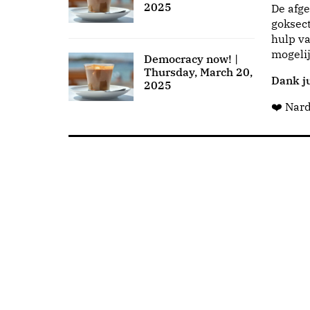
2025
De afge
goksect
hulp va
mogeli
Democracy now! |
Thursday, March 20,
Dank ju
2025
❤️ Nar