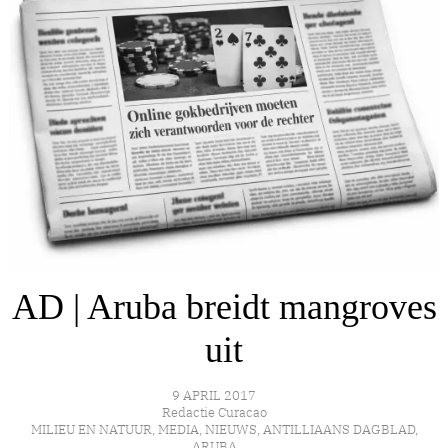
AD | Aruba breidt mangroves
uit
9 APRIL 2017
Redactie Curacao
MILIEU EN NATUUR
,
MEDIA
,
NIEUWS
,
ANTILLIAANS DAGBLAD
,
ARUBA