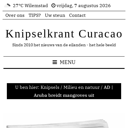
27°C Wilemstad
vrijdag, 7 augustus 2026
Over ons
TIPS?
Uw steun
Contact
Knipselkrant Curacao
Sinds 2010 het nieuws van de eilanden - het hele beeld
MENU
U ben hier:
Knipsels
/
Milieu en natuur
/
AD |
Aruba breidt mangroves uit