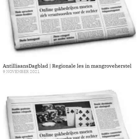
AntilliaansDagblad | Regionale les in mangroveherstel
9 NOVEMBER 2021