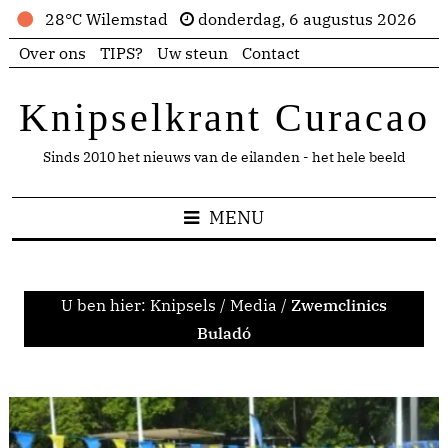
28°C Wilemstad
donderdag, 6 augustus 2026
Over ons
TIPS?
Uw steun
Contact
Knipselkrant Curacao
Sinds 2010 het nieuws van de eilanden - het hele beeld
MENU
U ben hier:
Knipsels
/
Media
/
Zwemclinics
Buladó