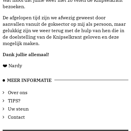
Wat mooi dat jullie weer met zo velen de Knipselkrant
bezoeken.
De afgelopen tijd zijn we afwezig geweest door
aanvallen vanuit de goksector op mij als persoon, maar
gelukkig zijn we weer terug met de hulp van hen die in
de doelstelling van de Knipselkrant geloven en deze
mogelijk maken.
Dank jullie allemaal!
❤️ Nardy
MEER INFORMATIE
Over ons
TIPS?
Uw steun
Contact