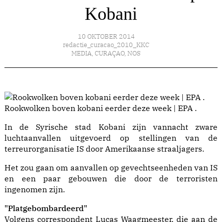
Kobani
10 OKTOBER 2014
redactie_curacao_2010_KKC
MEDIA
,
CURAÇAO
,
NOS
Rookwolken boven kobani eerder deze week | EPA .
In de Syrische stad Kobani zijn vannacht zware
luchtaanvallen uitgevoerd op stellingen van de
terreurorganisatie IS door Amerikaanse straaljagers.
Het zou gaan om aanvallen op gevechtseenheden van IS
en een paar gebouwen die door de terroristen
ingenomen zijn.
"Platgebombardeerd"
Volgens correspondent Lucas Waagmeester, die aan de