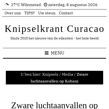
27°C Wilemstad
zaterdag, 8 augustus 2026
Over ons
TIPS?
Uw steun
Contact
Knipselkrant Curacao
Sinds 2010 het nieuws van de eilanden - het hele beeld
MENU
U ben hier:
Knipsels
/
Media
/
Zware
luchtaanvallen op Kobani
Zware luchtaanvallen op