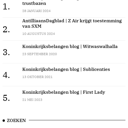
trustbazen
1.
28 JANUARI 2024
AntilliaansDagblad | Z Air krijgt toestemming
van SXM
2.
10 AUGUSTUS 2024
Koninkrijksbelangen blog | Witwaswalhalla
3.
23 SEPTEMBER 2020
Koninkrijksbelangen blog | Sublicenties
4.
13 OKTOBER 2021
Koninkrijksbelangen blog | First Lady
5.
21 MEI 2023
ZOEKEN