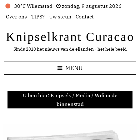
30°C Wilemstad
zondag, 9 augustus 2026
Over ons
TIPS?
Uw steun
Contact
Knipselkrant Curacao
Sinds 2010 het nieuws van de eilanden - het hele beeld
MENU
U ben hier:
Knipsels
/
Media
/
Wifi in de
binnenstad