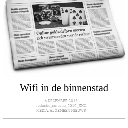
Wifi in de binnenstad
6 DECEMBER 2013
redactie_curacao_2010_KKC
MEDIA
,
ALGEMEEN NIEUWS