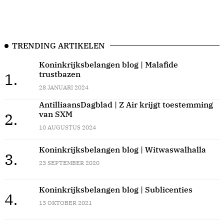
TRENDING ARTIKELEN
Koninkrijksbelangen blog | Malafide
trustbazen
1.
28 JANUARI 2024
AntilliaansDagblad | Z Air krijgt toestemming
van SXM
2.
10 AUGUSTUS 2024
Koninkrijksbelangen blog | Witwaswalhalla
3.
23 SEPTEMBER 2020
Koninkrijksbelangen blog | Sublicenties
4.
13 OKTOBER 2021