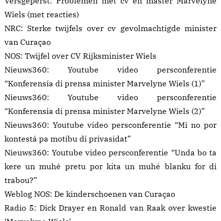
Versgeperst:
Problemen met cv en master Marvelyne
Wiels
(met reacties)
NRC:
Sterke twijfels over cv gevolmachtigde minister
van Curaçao
NOS:
Twijfel over CV Rijksminister Wiels
Nieuws360:
Youtube video persconferentie
“Konferensia di prensa minister Marvelyne Wiels (1)”
Nieuws360:
Youtube video persconferentie
“Konferensia di prensa minister Marvelyne Wiels (2)”
Nieuws360:
Youtube video persconferentie “Mi no por
kontestá pa motibu di privasidat”
Nieuws360:
Youtube video persconferentie “Unda bo ta
kere un muhé pretu por kita un muhé blanku for di
trabou?”
Weblog NOS:
De kinderschoenen van Curaçao
Radio 5:
Dick Drayer en Ronald van Raak over kwestie