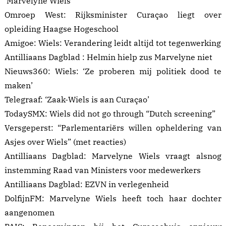
‘Marvelyne Wiels’
Omroep West:
Rijksminister Curaçao liegt over
opleiding Haagse Hogeschool
Amigoe: Wiels:
Verandering leidt altijd tot tegenwerking
Antilliaans Dagblad :
Helmin hielp zus Marvelyne niet
Nieuws360: Wiels:
‘Ze proberen mij politiek dood te
maken’
Telegraaf:
‘Zaak-Wiels is aan Curaçao’
TodaySMX:
Wiels did not go through “Dutch screening”
Versgeperst:
“Parlementariërs willen opheldering van
Asjes over Wiels”
(met reacties)
Antilliaans Dagblad:
Marvelyne Wiels vraagt alsnog
instemming Raad van Ministers voor medewerkers
Antilliaans Dagblad:
EZVN in verlegenheid
DolfijnFM:
Marvelyne Wiels heeft toch haar dochter
aangenomen