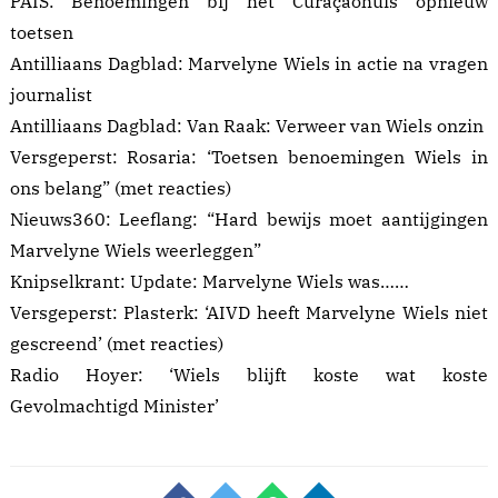
PAIS:
Benoemingen bij het Curaçaohuis opnieuw
toetsen
Antilliaans Dagblad:
Marvelyne Wiels in actie na vragen
journalist
Antilliaans Dagblad:
Van Raak: Verweer van Wiels onzin
Versgeperst:
Rosaria: ‘Toetsen benoemingen Wiels in
ons belang”
(met reacties)
Nieuws360:
Leeflang: “Hard bewijs moet aantijgingen
Marvelyne Wiels weerleggen”
Knipselkrant:
Update: Marvelyne Wiels was……
Versgeperst:
Plasterk: ‘AIVD heeft Marvelyne Wiels niet
gescreend’
(met reacties)
Radio Hoyer:
‘Wiels blijft koste wat koste
Gevolmachtigd Minister’