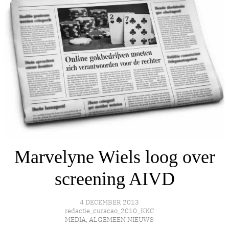
Marvelyne Wiels loog over
screening AIVD
4 DECEMBER 2013
redactie_curacao_2010_KKC
MEDIA
,
ALGEMEEN NIEUWS