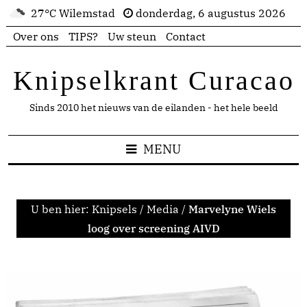
27°C Wilemstad
donderdag, 6 augustus 2026
Over ons
TIPS?
Uw steun
Contact
Knipselkrant Curacao
Sinds 2010 het nieuws van de eilanden - het hele beeld
MENU
U ben hier:
Knipsels
/
Media
/
Marvelyne Wiels
loog over screening AIVD