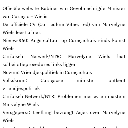
Officiële website Kabinet van Gevolmachtigde Minister
van Curaçao –
Wie is
De officiële CV (Curriculum Vitae, red) van Marvelyne
Wiels leest u
hier
.
Nieuws360:
Angstcultuur op Curaçaohuis sinds komst
Wiels
Caribisch Netwerk/NTR:
Marvelyne Wiels laat
sollicitatieprocedures links liggen
Novum:
Vriendjespolitiek in Curaçaohuis
Volkskrant:
Curaçaose minister ontkent
vriendjespolitiek
Caribisch Netwerk/NTR:
Problemen met cv en masters
Marvelyne Wiels
Versgeperst:
Leeflang bevraagt Asjes over Marvelyne
Wiels