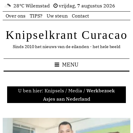
28°C Wilemstad
vrijdag, 7 augustus 2026
Over ons
TIPS?
Uw steun
Contact
Knipselkrant Curacao
Sinds 2010 het nieuws van de eilanden - het hele beeld
MENU
U ben hier:
Knipsels
/
Media
/
Werkbezoek
Asjes aan Nederland