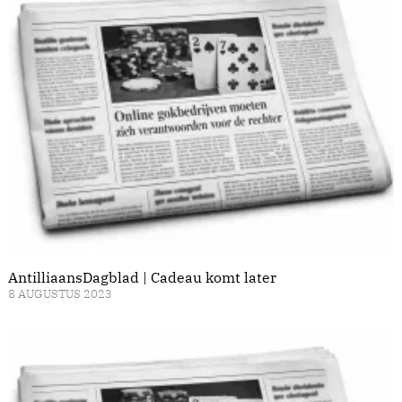
AntilliaansDagblad | Cadeau komt later
8 AUGUSTUS 2023