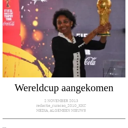
Wereldcup aangekomen
2 NOVEMBER 2013
redactie_curacao_2010_KKC
MEDIA
,
ALGEMEEN NIEUWS