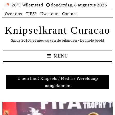
28°C Wilemstad
donderdag, 6 augustus 2026
Over ons
TIPS?
Uw steun
Contact
Knipselkrant Curacao
Sinds 2010 het nieuws van de eilanden - het hele beeld
MENU
U ben hier:
Knipsels
/
Media
/
Wereldcup
aangekomen