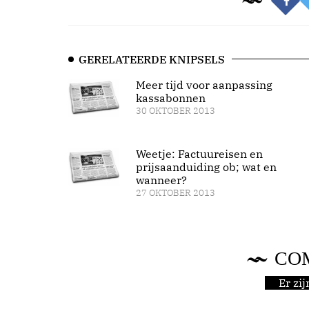
GERELATEERDE KNIPSELS
Meer tijd voor aanpassing
kassabonnen
30 OKTOBER 2013
Weetje: Factuureisen en
prijsaanduiding ob; wat en
wanneer?
27 OKTOBER 2013
CO
Er zi