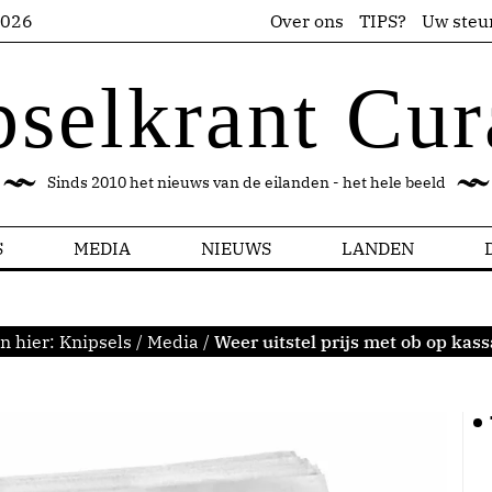
2026
Over ons
TIPS?
Uw steu
pselkrant Cur
Sinds 2010 het nieuws van de eilanden - het hele beeld
S
MEDIA
NIEUWS
LANDEN
n hier:
Knipsels
/
Media
/
Weer uitstel prijs met ob op kas