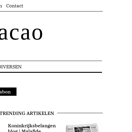
n
Contact
acao
DIVERSEN
sabon
TRENDING ARTIKELEN
Koninkrijksbelangen
blog | Malafide