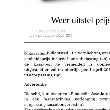
Weer uitstel pri
1 NOVEMBER 2013
redactie_curacao_2010_KKC
Willemstad - De verplichting om 
eenheidsprijs inclusief omzetbelasting (ob) 
de kassabon te vermelden is opnie
uitgesteld en zal nu uiterlijk per 1 april 20
van toepassing zijn.
Advertentie
Dit schrijft minister van Financiën José Jard
in een ‘Aanschrijving verlenging termi
aanpassing kassabonvereisten’.
Ter voorkoming van misverstanden merkt h