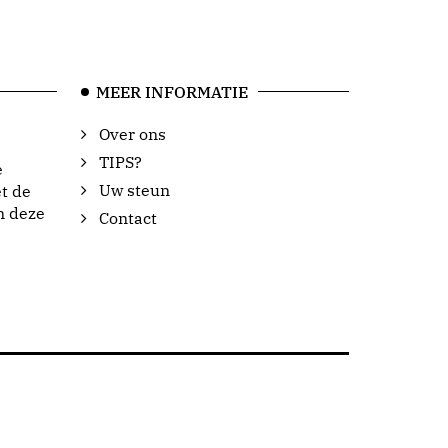
MEER INFORMATIE
Over ons
TIPS?
e
Uw steun
t de
n deze
Contact