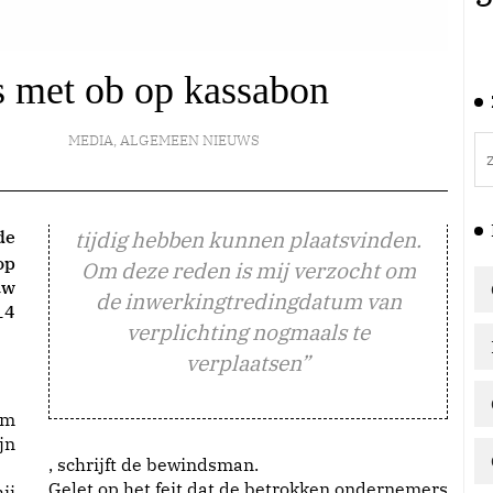
js met ob op kassabon
MEDIA
,
ALGEMEEN NIEUWS
de
tijdig hebben kunnen plaatsvinden.
op
Om deze reden is mij verzocht om
uw
de inwerkingtredingdatum van
14
verplichting nogmaals te
verplaatsen”
im
jn
, schrijft de bewindsman.
Gelet op het feit dat de betrokken ondernemers
ij