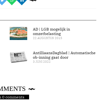
AD | LGB mogelijk in
omzetbelasting
22 AUGUSTUS 2015
AntilliaansDagblad | Automatische
ob-inning gaat door
3 JUNI 2022
MMENTS
jn 0 comments