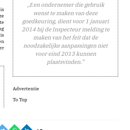
en ondernemer die gebruik
,,E
is
wenst te maken van deze
ze
goedkeuring, dient voor 1 januari
te
ng
2014 bij de Inspecteur melding te
is
maken van het feit dat de
en
noodzakelijke aanpassingen niet
er
voor eind 2013 kunnen
plaatsvinden.”
Advertentie
To Top