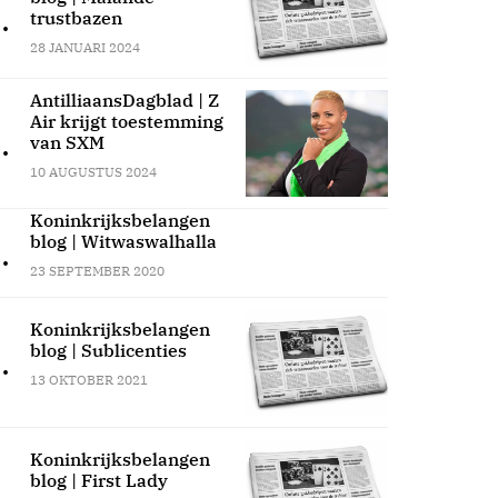
.
trustbazen
28 JANUARI 2024
AntilliaansDagblad | Z
Air krijgt toestemming
.
van SXM
10 AUGUSTUS 2024
Koninkrijksbelangen
blog | Witwaswalhalla
.
23 SEPTEMBER 2020
Koninkrijksbelangen
blog | Sublicenties
.
13 OKTOBER 2021
Koninkrijksbelangen
blog | First Lady
.