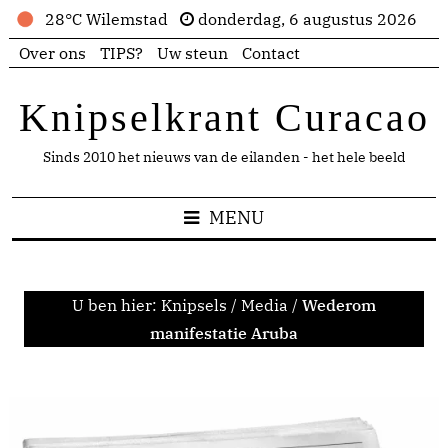
28°C Wilemstad
donderdag, 6 augustus 2026
Over ons
TIPS?
Uw steun
Contact
Knipselkrant Curacao
Sinds 2010 het nieuws van de eilanden - het hele beeld
MENU
U ben hier:
Knipsels
/
Media
/
Wederom
manifestatie Aruba