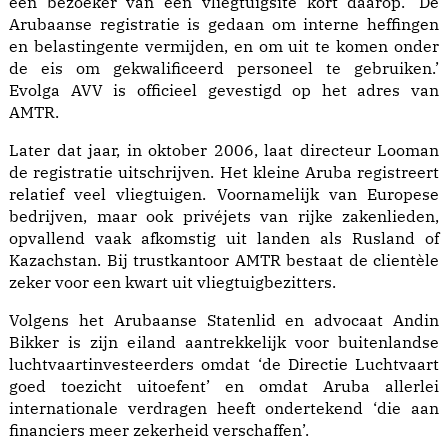
een bezoeker van een vliegtuigsite kort daarop. ‘De
Arubaanse registratie is gedaan om interne heffingen
en belastingente vermijden, en om uit te komen onder
de eis om gekwalificeerd personeel te gebruiken.’
Evolga AVV is officieel gevestigd op het adres van
AMTR.
Later dat jaar, in oktober 2006, laat directeur Looman
de registratie uitschrijven. Het kleine Aruba registreert
relatief veel vliegtuigen. Voornamelijk van Europese
bedrijven, maar ook privéjets van rijke zakenlieden,
opvallend vaak afkomstig uit landen als Rus­land of
Kazachstan. Bij trustkantoor AMTR bestaat de clientèle
zeker voor een kwart uit vliegtuigbezitters.
Volgens het Arubaanse Staten­lid en advocaat Andin
Bikker is zijn eiland aantrekkelijk voor buitenlandse
luchtvaartinvesteerders omdat ‘de Directie Lucht­vaart
goed toezicht uitoefent’ en omdat Aruba allerlei
internationale verdragen heeft ondertekend ‘die aan
financiers meer zekerheid verschaffen’.