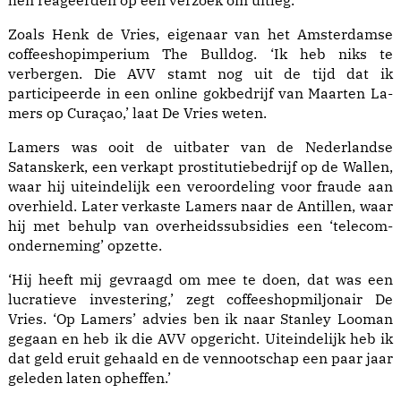
hen reageerden op een verzoek om uitleg.
Zoals Henk de Vries, eigenaar van het Am­sterdamse
coffeeshopimperium The Bull­dog. ‘Ik heb niks te
verbergen. Die AVV stamt nog uit de tijd dat ik
participeerde in een online gokbedrijf van Maarten La­
mers op Curaçao,’ laat De Vries weten.
La­mers was ooit de uitbater van de Neder­landse
Satanskerk, een verkapt prostitutiebedrijf op de Wallen,
waar hij uiteindelijk een veroordeling voor fraude aan
overhield. Later verkaste Lamers naar de Antillen, waar
hij met behulp van overheidssubsidies een ‘telecom­
onderneming’ opzette.
‘Hij heeft mij gevraagd om mee te doen, dat was een
lucratieve investering,’ zegt coffeeshopmiljonair De
Vries. ‘Op Lamers’ advies ben ik naar Stan­ley Loo­man
gegaan en heb ik die AVV opgericht. Uit­eindelijk heb ik
dat geld eruit gehaald en de vennootschap een paar jaar
geleden laten opheffen.’