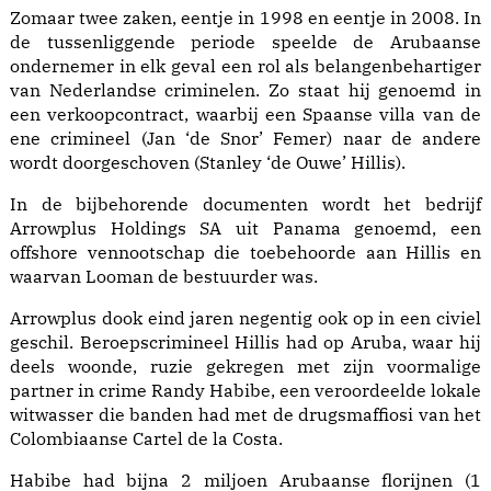
Zomaar twee zaken, eentje in 1998 en eentje in 2008. In
de tussenliggende periode speelde de Arubaanse
ondernemer in elk geval een rol als belangenbehartiger
van Nederlandse criminelen. Zo staat hij genoemd in
een verkoopcontract, waarbij een Spaanse villa van de
ene crimineel (Jan ‘de Snor’ Femer) naar de andere
wordt doorgeschoven (Stanley ‘de Ouwe’ Hillis).
In de bijbehorende documenten wordt het bedrijf
Arrowplus Holdings SA uit Panama genoemd, een
offshore vennootschap die toebehoorde aan Hillis en
waarvan Looman de bestuurder was.
Arrowplus dook eind jaren negentig ook op in een civiel
geschil. Beroepscrimineel Hillis had op Aruba, waar hij
deels woonde, ruzie gekregen met zijn voormalige
partner in crime Ran­dy Habibe, een veroordeelde lokale
witwasser die banden had met de drugsmaffiosi van het
Colombiaanse Cartel de la Costa.
Habibe had bijna 2 miljoen Arubaanse florijnen (1