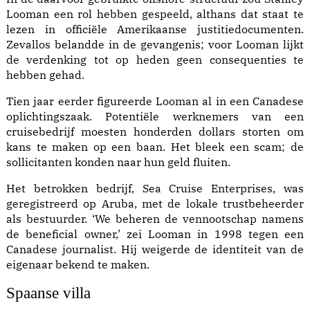
Loo­man een rol hebben gespeeld, althans dat staat te
lezen in officiële Amerikaanse justitiedocumenten.
Zevallos belandde in de gevangenis; voor Looman lijkt
de verdenking tot op heden geen consequenties te
hebben gehad.
Tien jaar eerder figureerde Looman al in een Cana­dese
oplichtingszaak. Potentiële werknemers van een
cruisebedrijf moesten honderden dollars storten om
kans te maken op een baan. Het bleek een scam; de
sollicitanten konden naar hun geld fluiten.
Het betrokken bedrijf, Sea Cruise Enterprises, was
geregistreerd op Aru­ba, met de lokale trustbeheerder
als bestuurder. ‘We beheren de vennootschap namens
de beneficial owner,’ zei Looman in 1998 tegen een
Canadese journalist. Hij weigerde de identiteit van de
eigenaar bekend te maken.
Spaanse villa