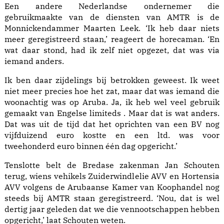
Een andere Nederlandse ondernemer die
gebruikmaakte van de diensten van AMTR is de
Monnickendammer Maarten Leek. ‘Ik heb daar niets
meer geregistreerd staan,’ reageert de horecaman. ‘En
wat daar stond, had ik zelf niet opgezet, dat was via
iemand anders.
Ik ben daar zijdelings bij betrokken geweest. Ik weet
niet meer precies hoe het zat, maar dat was iemand die
woonachtig was op Aruba. Ja, ik heb wel veel gebruik
gemaakt van Engelse limiteds . Maar dat is wat anders.
Dat was uit de tijd dat het oprichten van een BV nog
vijfduizend euro kostte en een ltd. was voor
tweehonderd euro binnen één dag opgericht.’
Tenslotte belt de Bredase zakenman Jan Schou­ten
terug, wiens vehikels Zuiderwindlelie AVV en Hortensia
AVV volgens de Arubaanse Kamer van Koophandel nog
steeds bij AMTR staan geregistreerd. ‘Nou, dat is wel
dertig jaar geleden dat we die vennootschappen hebben
opgericht,’ laat Schouten weten.