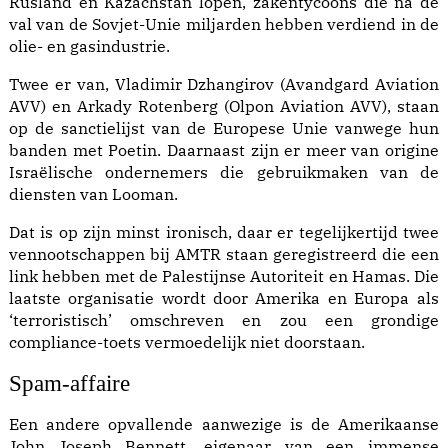
Rusland en Kazachstan lopen, zakentycoons die na de
val van de Sovjet-Unie miljarden hebben verdiend in de
olie- en gasindustrie.
Twee er van, Vladimir Dzhangirov (Avandgard Aviation
AVV) en Arkady Rotenberg (Olpon Aviation AVV), staan
op de sanctielijst van de Europese Unie vanwege hun
banden met Poetin. Daarnaast zijn er meer van origine
Israëlische ondernemers die gebruikmaken van de
diensten van Looman.
Dat is op zijn minst ironisch, daar er tegelijkertijd twee
vennootschappen bij AMTR staan geregistreerd die een
link hebben met de Palestijnse Auto­ri­teit en Hamas. Die
laatste organisatie wordt door Amerika en
Europa
als
‘terroristisch’ omschreven en zou een grondige
compliance-toets vermoedelijk niet doorstaan.
Spam-affaire
Een andere opvallende aanwezige is de Ameri­kaanse
John Joseph Bennett, eigenaar van een immense