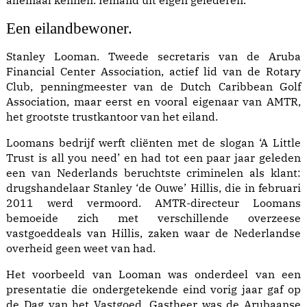
allemaal kennen. Iemand uit eigen gelederen.
Een eilandbewoner.
Stanley Looman. Tweede secretaris van de Aruba
Financial Center Association, actief lid van de Rotary
Club, penningmeester van de Dutch Caribbean Golf
Association, maar eerst en vooral eigenaar van AMTR,
het grootste trustkantoor van het eiland.
Loomans bedrijf werft cliënten met de slogan ‘A Little
Trust is all you need’ en had tot een paar jaar geleden
een van Nederlands beruchtste criminelen als klant:
drugshandelaar Stanley ‘de Ouwe’ Hillis, die in februari
2011 werd vermoord. AMTR-directeur Loomans
bemoeide zich met verschillende overzeese
vastgoeddeals van Hillis, zaken waar de Nederlandse
overheid geen weet van had.
Het voorbeeld van Looman was onderdeel van een
presentatie die ondergetekende eind vorig jaar gaf op
de Dag van het Vastgoed. Gast­heer was de Arubaanse