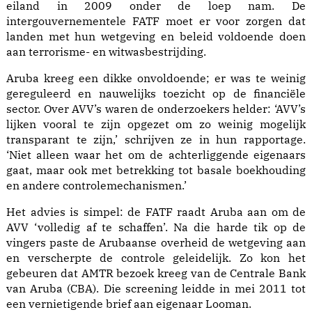
eiland in 2009 onder de loep nam. De
intergouvernementele FATF moet er voor zorgen dat
landen met hun wetgeving en beleid voldoende doen
aan terrorisme- en witwasbestrijding.
Aruba kreeg een dikke onvoldoende; er was te weinig
gereguleerd en nauwelijks toezicht op de financiële
sector. Over AVV’s waren de onderzoekers helder: ‘AVV’s
lijken vooral te zijn opgezet om zo weinig mogelijk
transparant te zijn,’ schrijven ze in hun rapportage.
‘Niet alleen waar het om de achterliggende eigenaars
gaat, maar ook met betrekking tot basale boekhouding
en andere controlemechanismen.’
Het advies is simpel: de FATF raadt Aru­ba aan om de
AVV ‘volledig af te schaffen’. Na die harde tik op de
vingers paste de Aru­baan­se overheid de wetgeving aan
en verscherpte de controle geleidelijk. Zo kon het
gebeuren dat AMTR bezoek kreeg van de Cen­trale Bank
van Aruba (CBA). Die screening leidde in mei 2011 tot
een vernietigende brief aan eigenaar Looman.