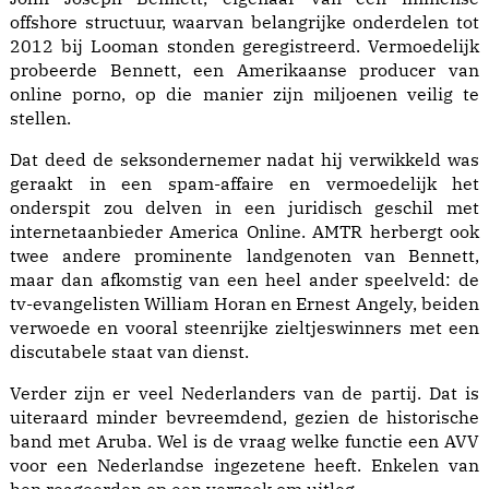
offshore structuur, waarvan belangrijke onderdelen tot
2012 bij Looman stonden geregistreerd. Vermoedelijk
probeerde Ben­nett, een Amerikaanse producer van
online porno, op die manier zijn miljoenen veilig te
stellen.
Dat deed de seksondernemer nadat hij verwikkeld was
geraakt in een spam-affaire en vermoedelijk het
onderspit zou delven in een juridisch geschil met
internetaanbieder Ame­rica Online. AMTR herbergt ook
twee andere prominente landgenoten van Bennett,
maar dan afkomstig van een heel ander speelveld: de
tv-evangelisten William Horan en Ernest Angely, beiden
verwoede en vooral steenrijke zieltjeswinners met een
discutabele staat van dienst.
Verder zijn er veel Nederlanders van de partij. Dat is
uiteraard minder bevreemdend, gezien de historische
band met Aruba. Wel is de vraag welke functie een AVV
voor een Nederlandse ingezetene heeft. Enkelen van