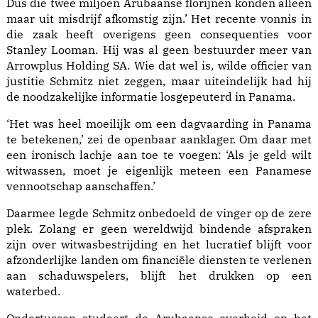
Dus die twee miljoen Arubaanse florijnen konden alleen
maar uit misdrijf afkomstig zijn.’ Het recente vonnis in
die zaak heeft overigens geen consequenties voor
Stanley Looman. Hij was al geen bestuurder meer van
Arrowplus Holding SA. Wie dat wel is, wilde officier van
justitie Schmitz niet zeggen, maar uiteindelijk had hij
de noodzakelijke informatie losgepeuterd in Panama.
‘Het was heel moeilijk om een dagvaarding in Panama
te betekenen,’ zei de openbaar aanklager. Om daar met
een ironisch lachje aan toe te voegen: ‘Als je geld wilt
witwassen, moet je eigenlijk meteen een Pana­mese
vennootschap aanschaffen.’
Daarmee legde Schmitz onbedoeld de vinger op de zere
plek. Zolang er geen wereldwijd bindende afspraken
zijn over witwasbestrijding en het lucratief blijft voor
afzonderlijke landen om financiële diensten te verlenen
aan schaduwspelers, blijft het drukken op een
waterbed.