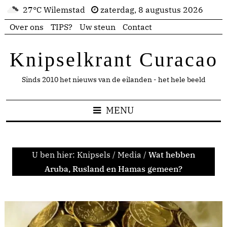
27°C Wilemstad
zaterdag, 8 augustus 2026
Over ons
TIPS?
Uw steun
Contact
Knipselkrant Curacao
Sinds 2010 het nieuws van de eilanden - het hele beeld
MENU
U ben hier:
Knipsels
/
Media
/
Wat hebben
Aruba, Rusland en Hamas gemeen?