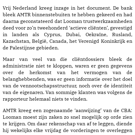
Vrij Nederland kreeg inzage in het document. De bank
bleek AMTR binnenstebuiten te hebben gekeerd en had
daarna geconstateerd dat Looman trustwerkzaamheden
deed voor zo’n tweehonderd ‘actieve cliënten’, gevestigd
in landen als Cy­prus, Dubai, Oe­kra­ïne, Rusland,
Kazachstan, Bel­gië, Ca­na­da, het Ver­enigd Koninkrijk en
de Pa­les­tijn­se gebieden.
Maar van veel van die cliëntdossiers bleek de
administratie niet te kloppen, waren er geen gegevens
over de herkomst van het vermogen van de
belanghebbenden, was er geen informatie over het doel
van de vennootschapsstructuur, noch over de identiteit
van de eigenaren. Van sommige klanten was volgens de
rapporteur helemaal niets te vinden.
AMTR kreeg een zogenaamde ‘aanwijzing’ van de CBA:
Looman moest zijn zaken zo snel mogelijk op orde zien
te krijgen. Om daar rekenschap van af te leggen, diende
hij wekelijks elke vrijdag de vorderingen te overleggen