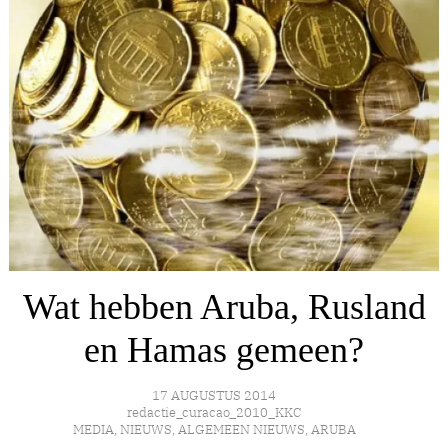
Wat hebben Aruba, Rusland
en Hamas gemeen?
17 AUGUSTUS 2014
redactie_curacao_2010_KKC
MEDIA
,
NIEUWS
,
ALGEMEEN NIEUWS
,
ARUBA