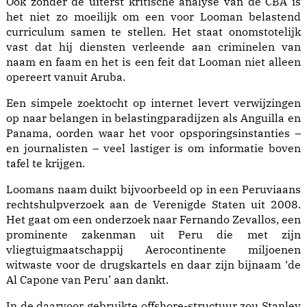
Ook zonder de uiterst kritische analyse van de CBA is
het niet zo moeilijk om een voor Looman belastend
curriculum samen te stellen. Het staat onomstotelijk
vast dat hij diensten verleende aan criminelen van
naam en faam en het is een feit dat Looman niet alleen
opereert vanuit Aruba.
Een simpele zoektocht op internet levert verwijzingen
op naar belangen in belastingparadijzen als Anguilla en
Panama, oorden waar het voor opsporingsinstanties –
en journalisten – veel lastiger is om informatie boven
tafel te krijgen.
Loomans naam duikt bijvoorbeeld op in een Peru­viaans
rechtshulpverzoek aan de Ver­enig­de Staten uit 2008.
Het gaat om een onderzoek naar Fernando Zevallos, een
prominente zakenman uit Peru die met zijn
vliegtuigmaatschappij Aerocontinente miljoenen
witwaste voor de drugskartels en daar zijn bijnaam ‘de
Al Capone van Peru’ aan dankt.
In de daarvoor gebruikte offshore-structuur zou Stanley