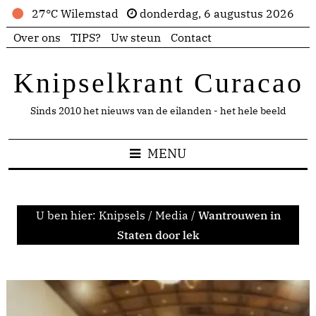
27°C Wilemstad
donderdag, 6 augustus 2026
Over ons
TIPS?
Uw steun
Contact
Knipselkrant Curacao
Sinds 2010 het nieuws van de eilanden - het hele beeld
MENU
U ben hier:
Knipsels
/
Media
/
Wantrouwen in
Staten door lek