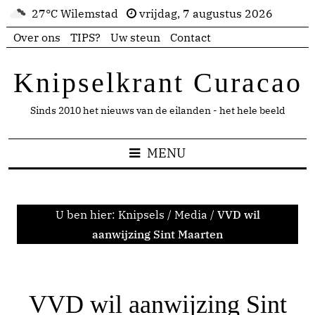
27°C Wilemstad
vrijdag, 7 augustus 2026
Over ons
TIPS?
Uw steun
Contact
Knipselkrant Curacao
Sinds 2010 het nieuws van de eilanden - het hele beeld
MENU
U ben hier:
Knipsels
/
Media
/
VVD wil
aanwijzing Sint Maarten
VVD wil aanwijzing Sint