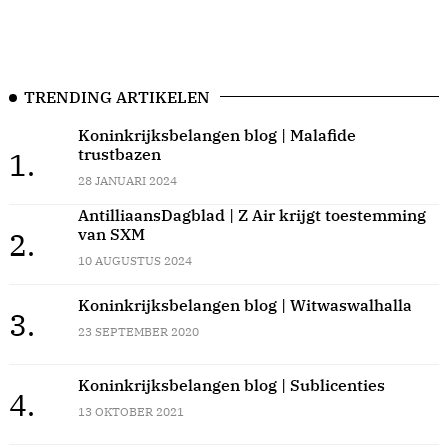
TRENDING ARTIKELEN
Koninkrijksbelangen blog | Malafide
trustbazen
1.
28 JANUARI 2024
AntilliaansDagblad | Z Air krijgt toestemming
van SXM
2.
10 AUGUSTUS 2024
Koninkrijksbelangen blog | Witwaswalhalla
3.
23 SEPTEMBER 2020
Koninkrijksbelangen blog | Sublicenties
4.
13 OKTOBER 2021