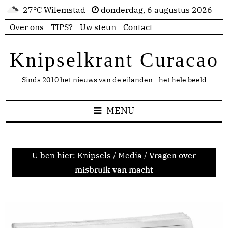
27°C Wilemstad
donderdag, 6 augustus 2026
Over ons
TIPS?
Uw steun
Contact
Knipselkrant Curacao
Sinds 2010 het nieuws van de eilanden - het hele beeld
MENU
U ben hier:
Knipsels
/
Media
/
Vragen over
misbruik van macht